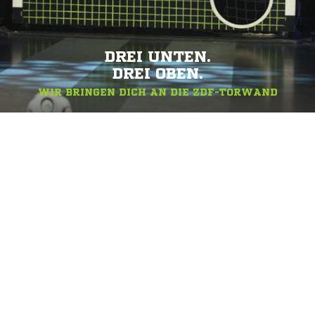
DREI UNTEN.
DREI OBEN.
WIR BRINGEN DICH AN DIE ZDF-TORWAND