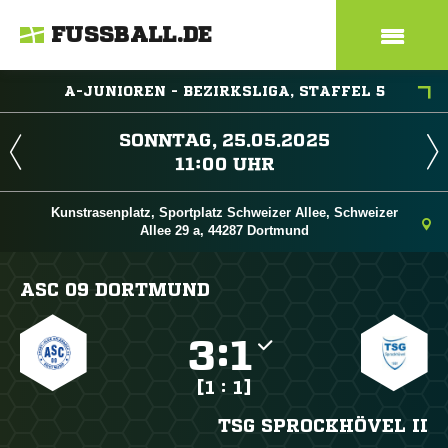
FUSSBALL.DE
A-JUNIOREN - BEZIRKSLIGA, STAFFEL 5
 
 
Kunstrasenplatz, Sportplatz Schweizer Allee, Schweizer
Allee 29 a, 44287 Dortmund
ASC 09 DORTMUND

:

[1 : 1]
TSG SPROCKHÖVEL II