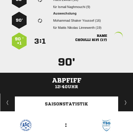
für
  
Auswechslung
90’
   
für
   

90 ’
:


  
+1
90'
ABPFIFF
12:40UHR
ANZEIGE
SAISONSTATISTIK
: