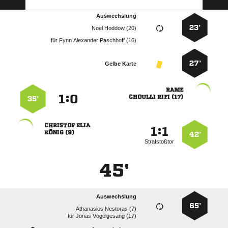
Auswechslung
23’
  
für
   
27’
Gelbe Karte

:


  
35’
 
:


 
42’
Strafstoßtor
45'
Auswechslung
65’
  
für
  