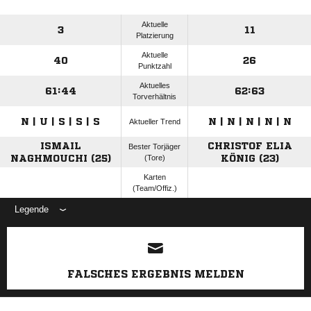
Aktuelle
3
11
Platzierung
Aktuelle
40
26
Punktzahl
Aktuelles
61:44
62:63
Torverhältnis
N | U | S | S | S
N | N | N | N | N
Aktueller Trend
ISMAIL
CHRISTOF ELIA
Bester Torjäger
NAGHMOUCHI (25)
(Tore)
KÖNIG (23)
Karten
(Team/Offiz.)
Legende
ANZEIGE
FALSCHES ERGEBNIS MELDEN