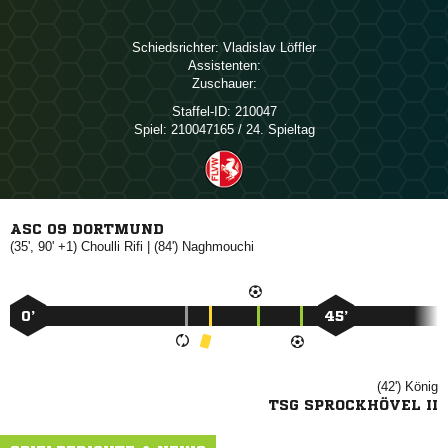
Schiedsrichter:
 
Assistenten:
Zuschauer:
Staffel-ID:
210047
Spiel:
210047165 / 24. Spieltag
ASC 09 DORTMUND
(35', 90' +1)
 
| (84')

0’
45’
(42')

TSG SPROCKHÖVEL II