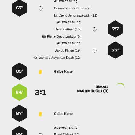
Auswechslung
67’
   
für
  
Auswechslung
75’
  
für
   
Auswechslung
77’
  
für
   
83’
Gelbe Karte

:


 
84’
87’
Gelbe Karte
Auswechslung
88’
  