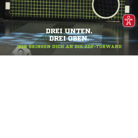
DREI UNTEN.
DREI OBEN.
WIR BRINGEN DICH AN DIE ZDF-TORWAND