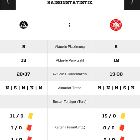
SAISONSTATISTIK
:
8
5
Aktuelle Platzierung
13
18
Aktuelle Punktzahl
20:37
19:30
Aktuelles Torverhältnis
N | S | N | N | N
N | N | N | S | N
Aktueller Trend
Bester Torjäger (Tore)
11 / 0
15 / 0
Karten (Team/Offiz.)
1 / 0
0 / 0
1 / 0
0 / 0