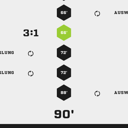
66’
AUSW
:


66’
SLUNG
72’
SLUNG
72’
88’
AUSW
90'