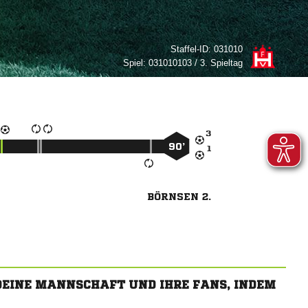
Staffel-ID:
031010
Spiel:
031010103 / 3. Spieltag

90’

BÖRNSEN 2.
 DEINE MANNSCHAFT UND IHRE FANS, INDEM