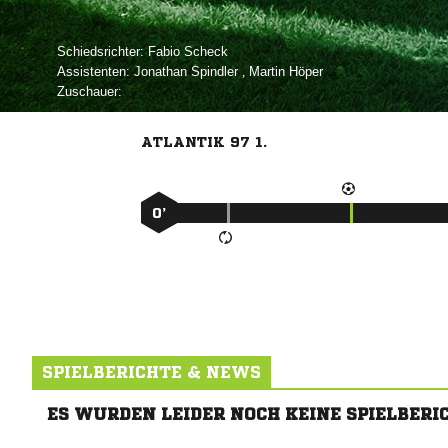
Schiedsrichter:
 
Assistenten:
 
,  
Zuschauer:
ATLANTIK 97 1.
0’
SPIELBERICHTE & NEWS
ES WURDEN LEIDER NOCH KEINE SPIELBERI