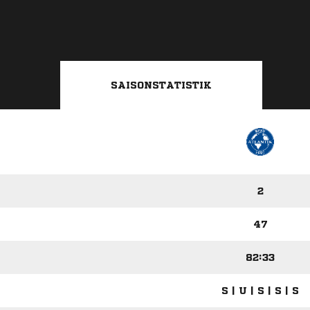
SAISONSTATISTIK
2
47
82:33
S | U | S | S | S