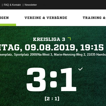
|
FAQ & Kontakt
|
Newsletter
Link
IGEN
VEREINE & VERBÄNDE
TRAINING &
KREISLIGA 3
 


senplatz, Sportplatz 2000/Na-West 3, Marie-Henning-Weg 2, 21035 Ham
:


[2 : 1]