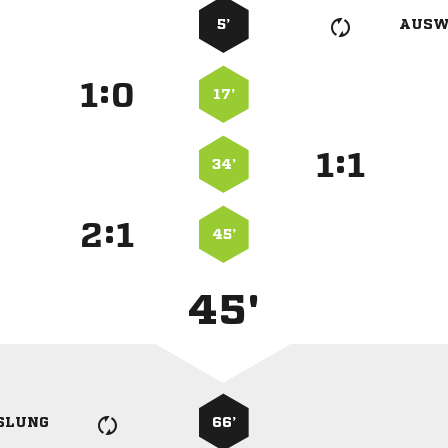
5’
AUSW
:


17’
:


34’
:


45’
45'
SLUNG
66’