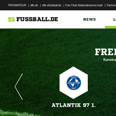
PROMATEUR
|
dfb.de
|
dfb-efootball.de
|
Fan Club Nationalmannschaft
|
Partner
FUSSBALL.DE
NEWS
L

Kunstra
ATLANTIK 97 1.