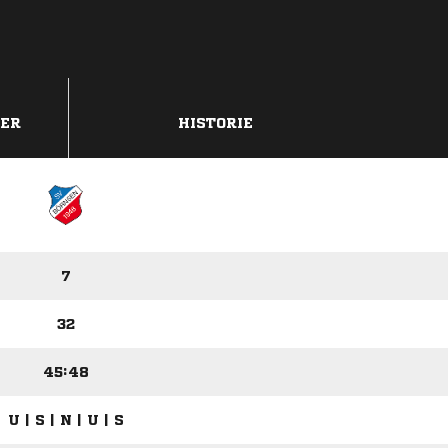
DER
HISTORIE
7
32
45:48
U | S | N | U | S