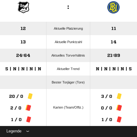
:
12
11
Aktuelle Platzierung
13
14
Aktuelle Punktzahl
24:64
21:89
Aktuelles Torverhältnis
S | N | N | N | N
N | N | N | N | S
Aktueller Trend
Bester Torjäger (Tore)
20 / 0
3 / 0
Karten (Team/Offiz.)
2 / 0
0 / 0
1 / 0
1 / 0
Legende