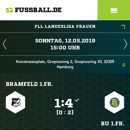
FUSSBALL.DE
FLL LANDESLIGA FRAUEN
 
 
Kunstrasenplatz, Gropiusring 2, Gropiusring 43, 22309
Hamburg
BRAMFELD 1.FR.

:

[0 : 2]
BU 1.FR.