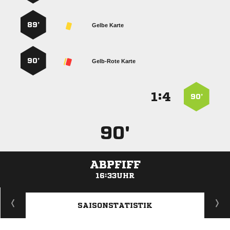
89’
Gelbe Karte
90’
Gelb-Rote Karte
:


90’
90'
ABPFIFF
16:33UHR
ANZEIGE
SAISONSTATISTIK