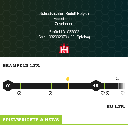
Schiedsrichter:
 
Assistenten:
Zuschauer:
Staffel-ID:
032002
Spiel:
032002070 / 22. Spieltag
BRAMFELD 1.FR.
0’
45’
BU 1.FR.
SPIELBERICHTE & NEWS