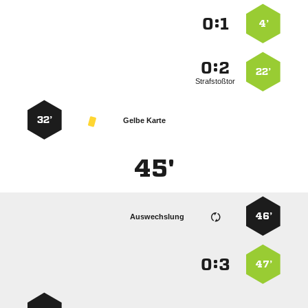
:


4’
:


22’
Strafstoßtor
32’
Gelbe Karte
45'
46’
Auswechslung
:


47’