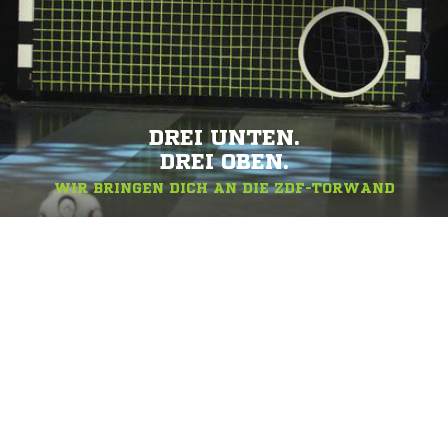
DREI UNTEN.
DREI OBEN.
WIR BRINGEN DICH AN DIE ZDF-TORWAND