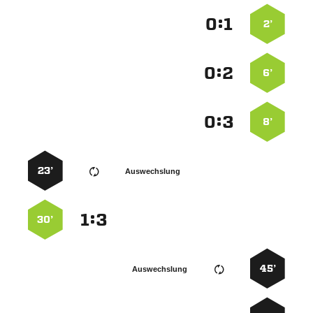
:


2’
:


6’
:


8’
23’
Auswechslung
:


30’
45’
Auswechslung