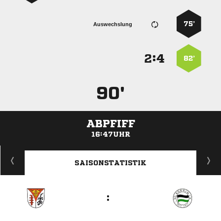
75’
Auswechslung
:


82’
90'
ABPFIFF
16:47UHR
ANZEIGE
SAISONSTATISTIK
: