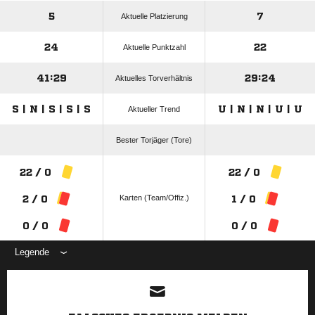
5
7
Aktuelle Platzierung
24
22
Aktuelle Punktzahl
41:29
29:24
Aktuelles Torverhältnis
S | N | S | S | S
U | N | N | U | U
Aktueller Trend
Bester Torjäger (Tore)
22 / 0
22 / 0
Karten (Team/Offiz.)
2 / 0
1 / 0
0 / 0
0 / 0
Legende
ANZEIGE