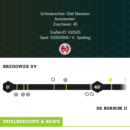
Schiedsrichter:
 
Assistenten:
Zuschauer:
45
Staffel-ID:
610520
Spiel:
610520045 / 6. Spieltag
BREDOWER SV
0’
45’
SG BORNIM II
SPIELBERICHTE & NEWS