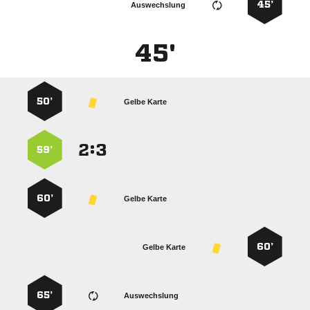
45’
Auswechslung
45'
50’
Gelbe Karte
:


59’
60’
Gelbe Karte
60’
Gelbe Karte
65’
Auswechslung