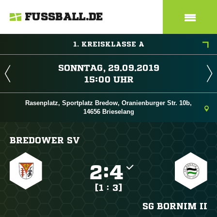
FUSSBALL.DE
1. KREISKLASSE A
 
 
Rasenplatz, Sportplatz Bredow, Oranienburger Str. 10b,
14656 Brieselang
BREDOWER SV

:

[1 : 3]
SG BORNIM II