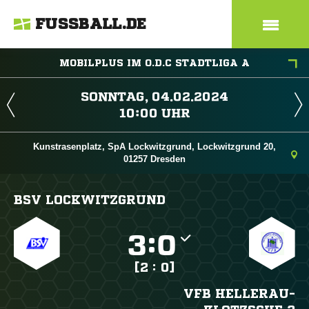
FUSSBALL.DE
MOBILPLUS IM O.D.C STADTLIGA A
 
 
Kunstrasenplatz, SpA Lockwitzgrund, Lockwitzgrund 20,
01257 Dresden
BSV LOCKWITZGRUND

:

[2 : 0]
VFB HELLERAU-