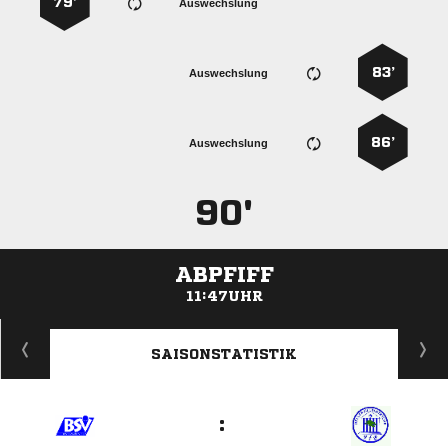
79’
Auswechslung
83’
Auswechslung
86’
Auswechslung
90'
ABPFIFF
11:47UHR
ANZEIGE
SAISONSTATISTIK
: