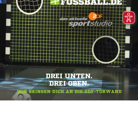
DREI UNTEN.
DREI OBEN.
WIR BRINGEN DICH AN DIE ZDF-TORWAND