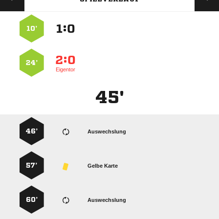
:


10’
:


24’
Eigentor
45'
46’
Auswechslung
57’
Gelbe Karte
60’
Auswechslung