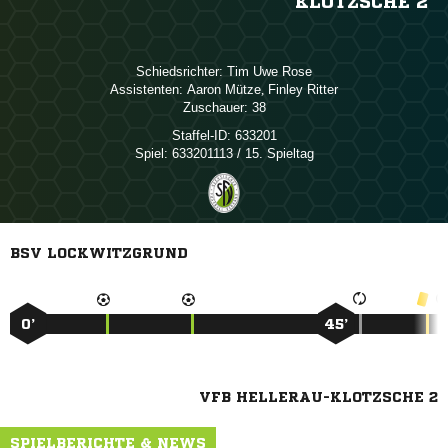
KLOTZSCHE 2
Schiedsrichter:
  
Assistenten:
 
,  
Zuschauer:
38
Staffel-ID:
633201
Spiel:
633201113 / 15. Spieltag
BSV LOCKWITZGRUND
0’
45’
VFB HELLERAU-KLOTZSCHE 2
SPIELBERICHTE & NEWS