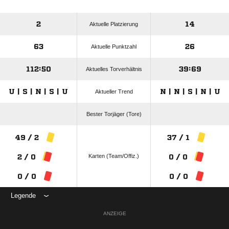
2
14
Aktuelle Platzierung
63
26
Aktuelle Punktzahl
112:50
39:69
Aktuelles Torverhältnis
U | S | N | S | U
N | N | S | N | U
Aktueller Trend
Bester Torjäger (Tore)
49 / 2
37 / 1
Karten (Team/Offiz.)
2 / 0
0 / 0
0 / 0
0 / 0
Legende
ANZEIGE