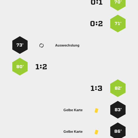
:


70’
:


71’
73’
Auswechslung
:


80’
:


82’
83’
Gelbe Karte
86’
Gelbe Karte