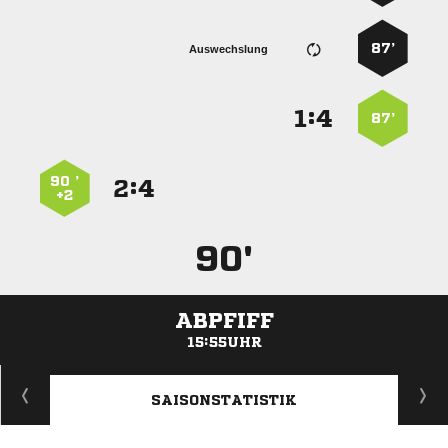
87’
Auswechslung
:


87’
90 ’
:


+2
90'
ABPFIFF
15:55UHR
ANZEIGE
SAISONSTATISTIK