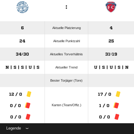
:
6
4
Aktuelle Platzierung
24
25
Aktuelle Punktzahl
34:30
31:19
Aktuelles Torverhältnis
N | S | S | U | S
U | S | U | S | N
Aktueller Trend
Bester Torjäger (Tore)
12 / 0
17 / 0
Karten (Team/Offiz.)
0 / 0
1 / 0
0 / 0
0 / 0
Legende