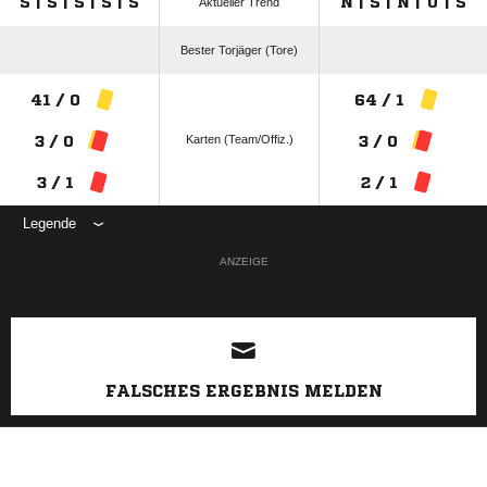
S | S | S | S | S
N | S | N | U | S
Aktueller Trend
Bester Torjäger (Tore)
41 / 0
64 / 1
Karten (Team/Offiz.)
3 / 0
3 / 0
3 / 1
2 / 1
Legende
ANZEIGE
FALSCHES ERGEBNIS MELDEN