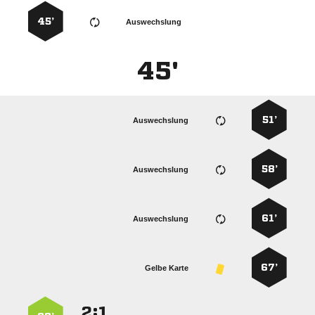
45’
Auswechslung
45'
51’
Auswechslung
58’
Auswechslung
61’
Auswechslung
67’
Gelbe Karte
:

