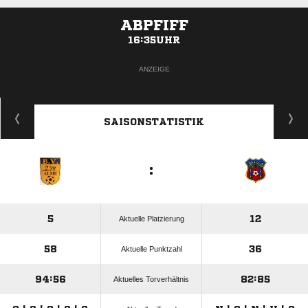
ABPFIFF
16:35UHR
ANZEIGE
SAISONSTATISTIK
:
5
12
Aktuelle Platzierung
58
36
Aktuelle Punktzahl
94:56
82:85
Aktuelles Torverhältnis