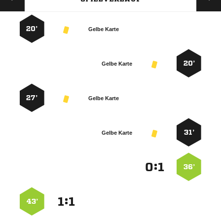
20’
Gelbe Karte
20’
Gelbe Karte
27’
Gelbe Karte
31’
Gelbe Karte
:


36’
:


43’