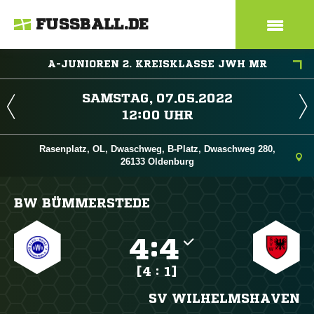
FUSSBALL.DE
A-JUNIOREN 2. KREISKLASSE JWH MR
 
 
Rasenplatz, OL, Dwaschweg, B-Platz, Dwaschweg 280,
26133 Oldenburg
BW BÜMMERSTEDE

:

[4 : 1]
SV WILHELMSHAVEN