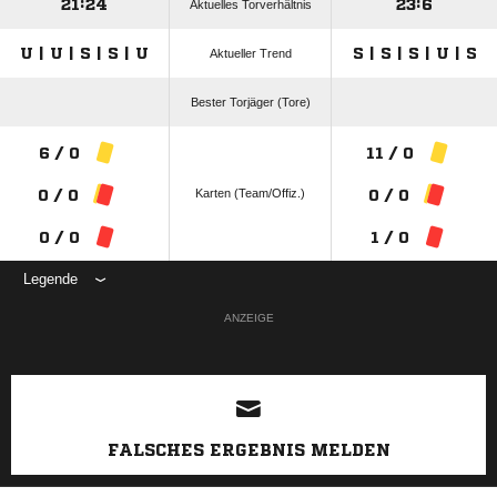
21:24
23:6
Aktuelles Torverhältnis
U | U | S | S | U
S | S | S | U | S
Aktueller Trend
Bester Torjäger (Tore)
6 / 0
11 / 0
Karten (Team/Offiz.)
0 / 0
0 / 0
0 / 0
1 / 0
Legende
ANZEIGE
FALSCHES ERGEBNIS MELDEN