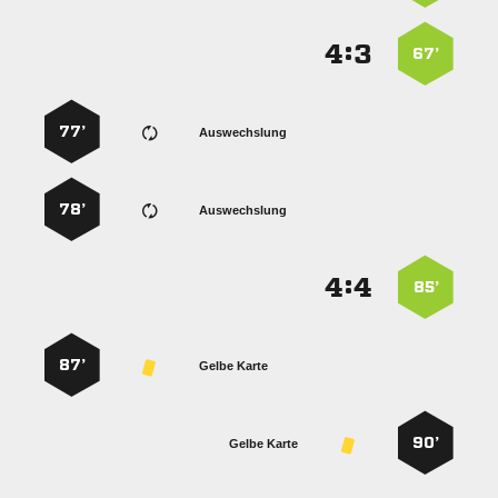
:


67’
77’
Auswechslung
78’
Auswechslung
:


85’
87’
Gelbe Karte
90’
Gelbe Karte