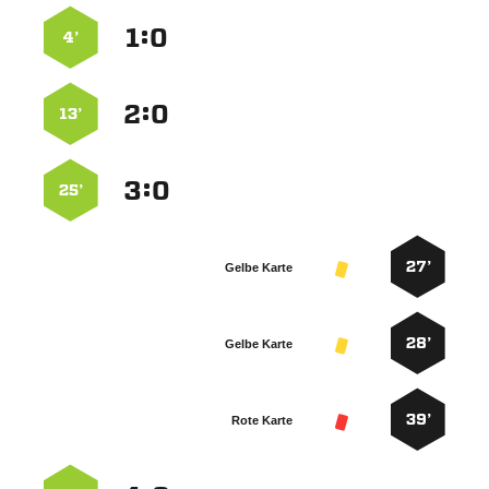
:


4’
:


13’
:


25’
27’
Gelbe Karte
28’
Gelbe Karte
39’
Rote Karte