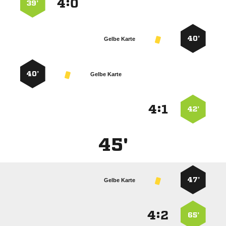
:


39’
40’
Gelbe Karte
40’
Gelbe Karte
:


42’
45'
47’
Gelbe Karte
:


65’