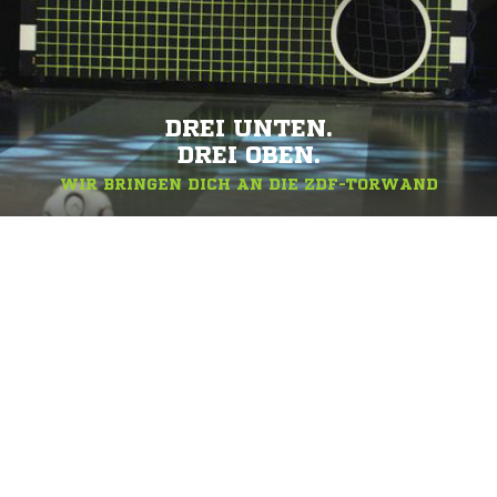
DREI UNTEN.
DREI OBEN.
WIR BRINGEN DICH AN DIE ZDF-TORWAND