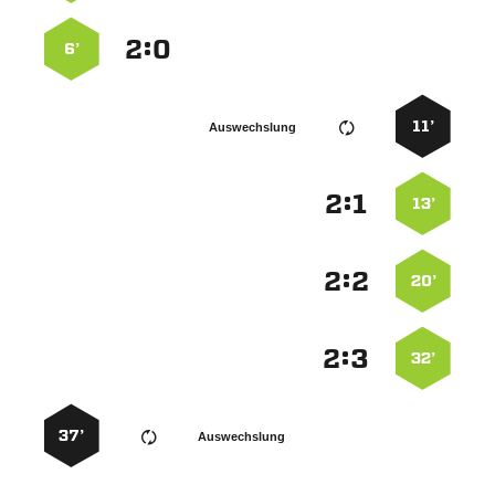
:


6’
11’
Auswechslung
:


13’
:


20’
:


32’
37’
Auswechslung