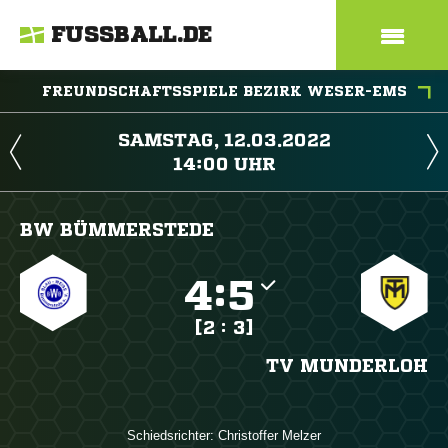
FUSSBALL.DE
FREUNDSCHAFTSSPIELE BEZIRK WESER-EMS
 
 
BW BÜMMERSTEDE

:

[2 : 3]
TV MUNDERLOH
Schiedsrichter:
 