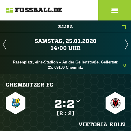
FUSSBALL.DE
3.LIGA
 
 
Rasenplatz, eins-Stadion – An der Gellertstraße, Gellertstr.
25, 09130 Chemnitz
CHEMNITZER FC

:

[2 : 2]
VIKTORIA KÖLN