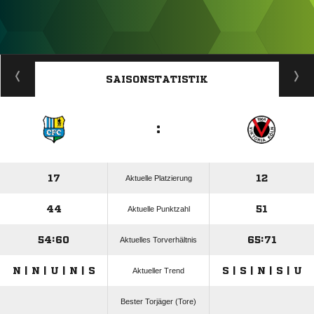
ANZEIGE
SAISONSTATISTIK
:
17
12
Aktuelle Platzierung
44
51
Aktuelle Punktzahl
54:60
65:71
Aktuelles Torverhältnis
N | N | U | N | S
S | S | N | S | U
Aktueller Trend
Bester Torjäger (Tore)