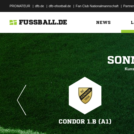
PROMATEUR
|
dfb.de
|
dfb-efootball.de
|
Fan Club Nationalmannschaft
|
Partner
FUSSBALL.DE
NEWS
L

Kuns
CONDOR 1.B (A1)