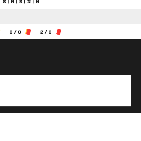
S | N | S | N | N
0 / 0
2 / 0