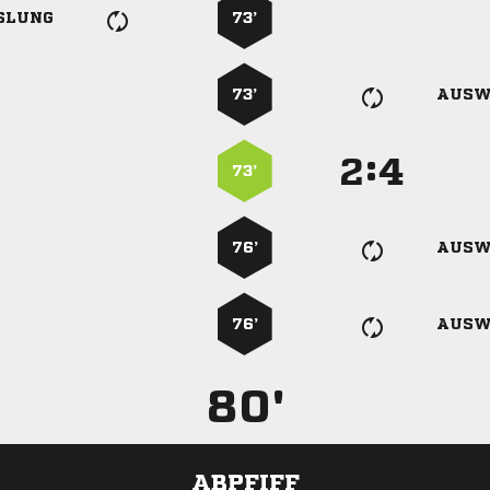
SLUNG
73’
73’
AUSW
:


73’
76’
AUSW
76’
AUSW
80'
ABPFIFF