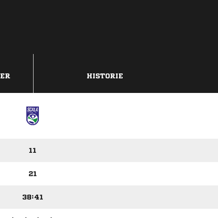
DER
HISTORIE
11
21
38:41