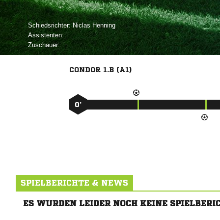
Schiedsrichter:
 
Assistenten:
Zuschauer:
CONDOR 1.B (A1)
0’
SPIELBERICHTE & NEWS
ES WURDEN LEIDER NOCH KEINE SPIELBERI