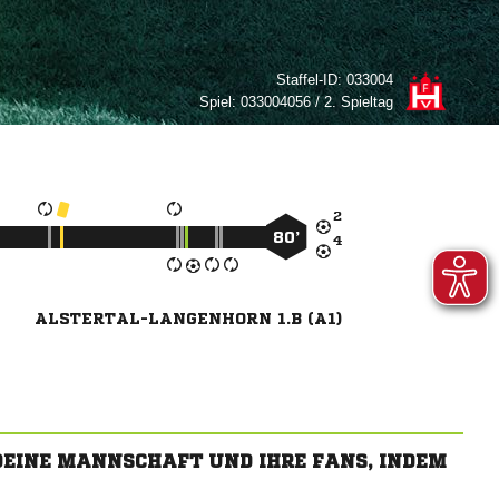
Staffel-ID:
033004
Spiel:
033004056 / 2. Spieltag

80’

ALSTERTAL-LANGENHORN 1.B (A1)
 DEINE MANNSCHAFT UND IHRE FANS, INDEM