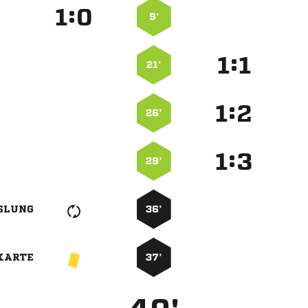
:


9’
:


21’
:


26’
:


29’
SLUNG
36’
KARTE
37’