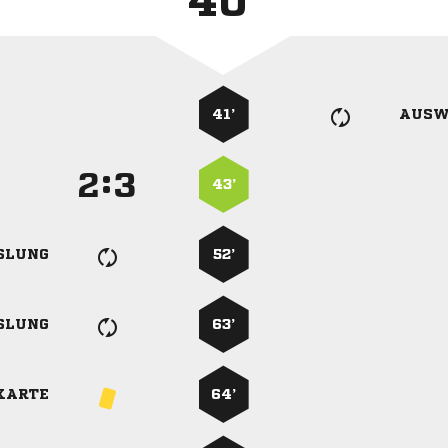
40'
41’
AUSW
:


43’
SLUNG
52’
SLUNG
63’
KARTE
64’