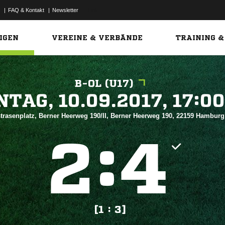
|
FAQ & Kontakt
|
Newsletter
Link
IGEN
VEREINE & VERBÄNDE
TRAINING &
B-OL (U17)
 


trasenplatz, Berner Heerweg 190/II, Berner Heerweg 190, 22159 Hambur
:


[1 : 3]