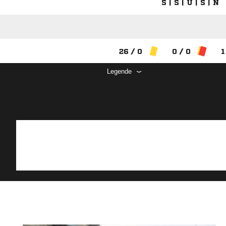
S | S | U | S | N
26 / 0
0 / 0
1
Legende