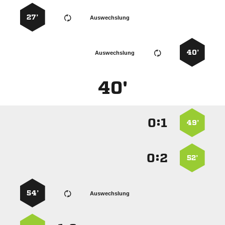
27’
Auswechslung
40’
Auswechslung
40'
:


49’
:


52’
54’
Auswechslung