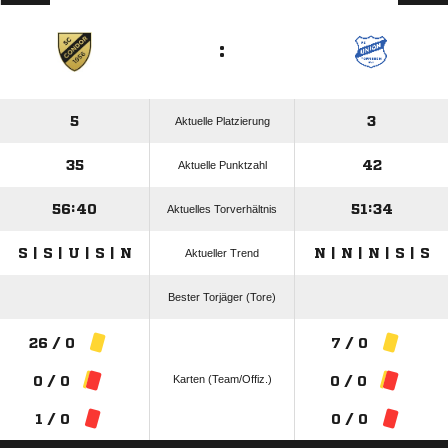
:
5
3
Aktuelle Platzierung
35
42
Aktuelle Punktzahl
56:40
51:34
Aktuelles Torverhältnis
S | S | U | S | N
N | N | N | S | S
Aktueller Trend
Bester Torjäger (Tore)
26 / 0
7 / 0
Karten (Team/Offiz.)
0 / 0
0 / 0
1 / 0
0 / 0