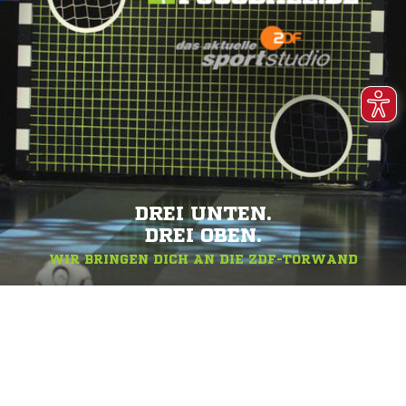
DREI UNTEN.
DREI OBEN.
WIR BRINGEN DICH AN DIE ZDF-TORWAND