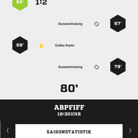
:


54’
67’
Auswechslung
68’
Gelbe Karte
78’
Auswechslung
80'
ABPFIFF
18:30UHR
ANZEIGE
SAISONSTATISTIK