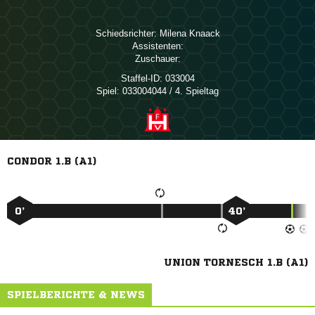
Schiedsrichter:
 
Assistenten:
Zuschauer:
Staffel-ID:
033004
Spiel:
033004044 / 4. Spieltag
CONDOR 1.B (A1)
0’
40’
UNION TORNESCH 1.B (A1)
SPIELBERICHTE & NEWS