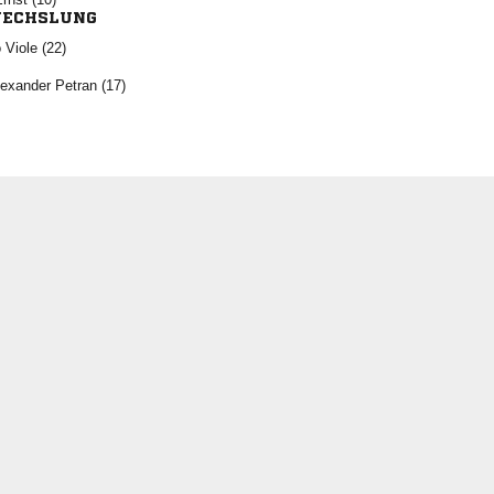
ECHSLUNG
  
  