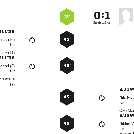
:


13’
Strafstoßtor
SLUNG
45’
 
für
 
SLUNG
45’
 
für


AUSW
45’
 
für
 
AUSW
45’
 
für
 