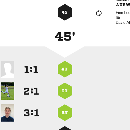
AUSW
45’
 
für
 
45'
:


48’
:


60’
:


62’