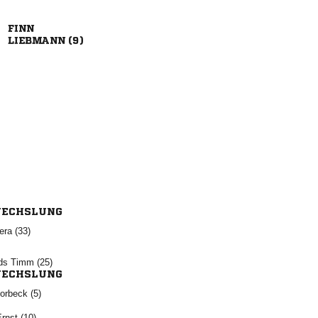

 
ECHSLUNG
 
  
ECHSLUNG
 
 