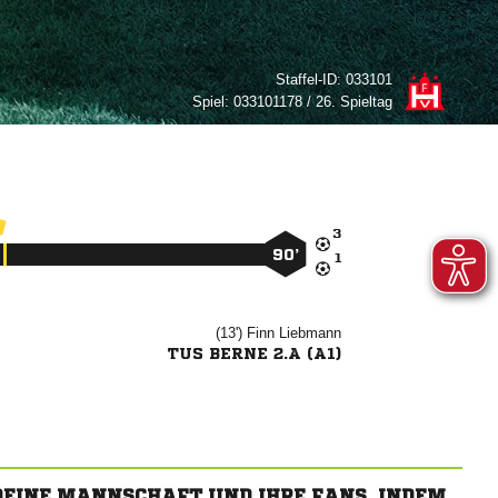
Staffel-ID:
033101
Spiel:
033101178 / 26. Spieltag

90’

(13')


TUS BERNE 2.A (A1)
 DEINE MANNSCHAFT UND IHRE FANS, INDEM