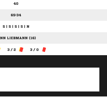
40
65:34
S | S | S | S | N
INN LIEBMANN (16)
3 / 2
3 / 0