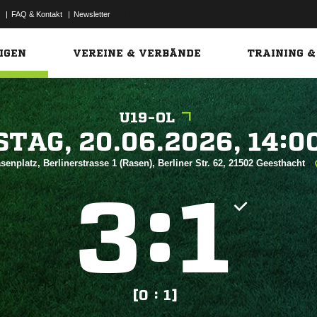
|
FAQ & Kontakt
|
Newsletter
Link
IGEN
VEREINE & VERBÄNDE
TRAINING &
U19-OL
 


senplatz, Berlinerstrasse 1 (Rasen), Berliner Str. 62, 21502 Geesthacht
:


[0 : 1]