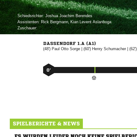
Schiedsrichter:
  
Assistenten:
 
,   
Zuschauer:
DASSENDORF 1.A (A1)
(48')
 

| (60')


| (62'
0’
SPIELBERICHTE & NEWS
ES WURDEN LEIDER NOCH KEINE SPIELBERI