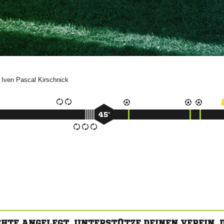
)
 

45’
CHTE ANGELEGT. UNTERSTÜTZE DEINEN VEREIN,