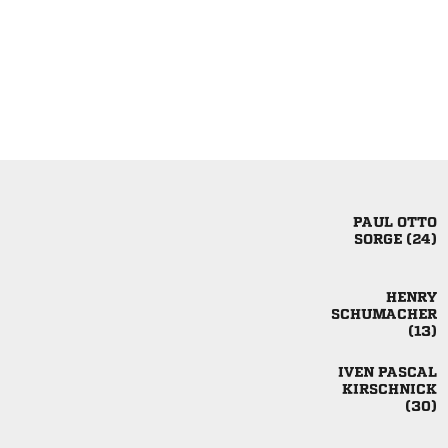
 
 



 

