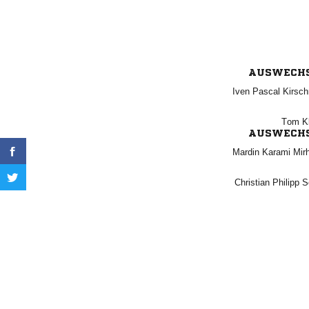
AUSWECH
  
 
AUSWECH
  
  