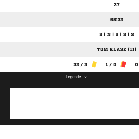
37
65:32
S | N | S | S | S
TOM KLASE (11)
32 / 3
1 / 0
0
Legende