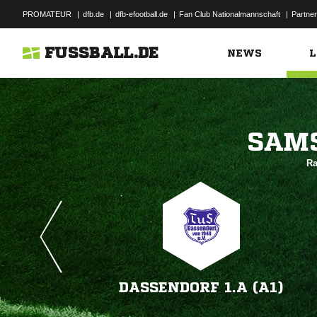
PROMATEUR
|
dfb.de
|
dfb-efootball.de
|
Fan Club Nationalmannschaft
|
Partner
FUSSBALL.DE
NEWS
L

Ra
DASSENDORF 1.A (A1)