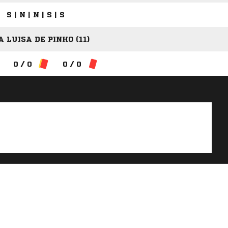
S | N | N | S | S
 LUISA DE PINHO (11)
0 / 0
0 / 0