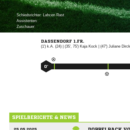
Schiedsrichter:
 
Assistenten:
Zuschauer:
DASSENDORF 1.FR.
(1') k.A. (24) | (35', 75')


| (47')


0’
SPIELBERICHTE & NEWS
DOPPELPACK VO
25.05.2025