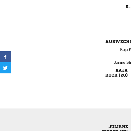
K.
AUSWECH
 
 

 
