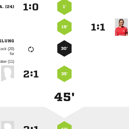
:


A. (24)
1’
:


19’
SLUNG
30’
 
für
 
:


35’
45'