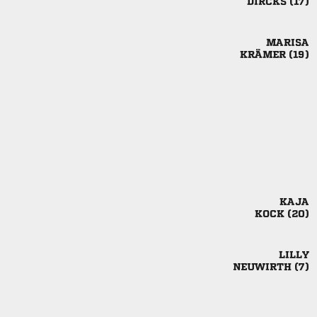
 

 

 

 