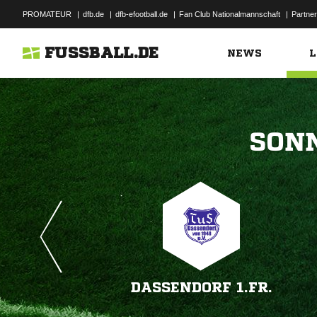
PROMATEUR
|
dfb.de
|
dfb-efootball.de
|
Fan Club Nationalmannschaft
|
Partner
FUSSBALL.DE
NEWS
L

DASSENDORF 1.FR.