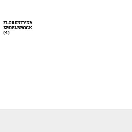


