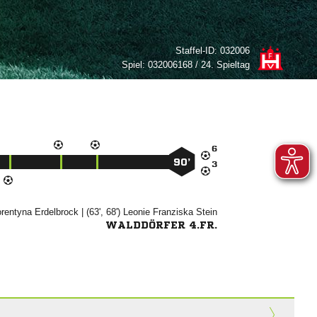
Staffel-ID:
032006
Spiel:
032006168 / 24. Spieltag

90’



| (63', 68')
 

WALDDÖRFER 4.FR.