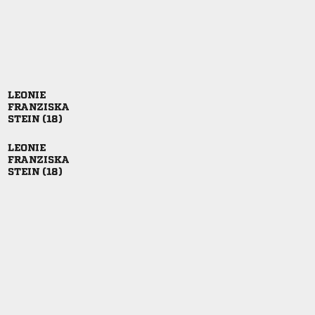


 


 