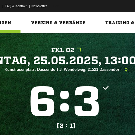
|
FAQ & Kontakt
|
Newsletter
Link
IGEN
VEREINE & VERBÄNDE
TRAINING &
FKL 02
 


Kunstrasenplatz, Dassendorf 3, Wendelweg, 21521 Dassendorf
:


[2 : 1]