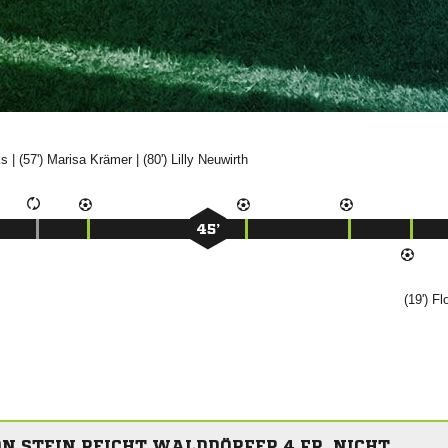

| (57')


| (80')


45’
(19')

N STEIN REICHT WALDDÖRFER 4.FR. NICHT