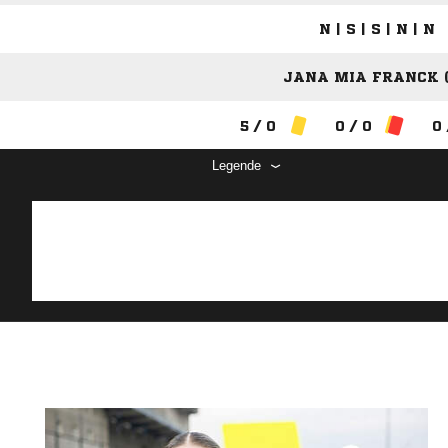
N | S | S | N | N
JANA MIA FRANCK (
5 / 0
0 / 0
0 
Legende