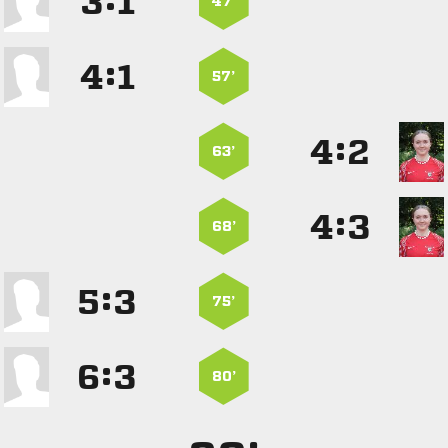
:


47’
:


57’
:


63’
:


68’
:


75’
:


80’