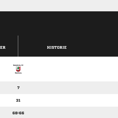
DER
HISTORIE
7
31
68:66