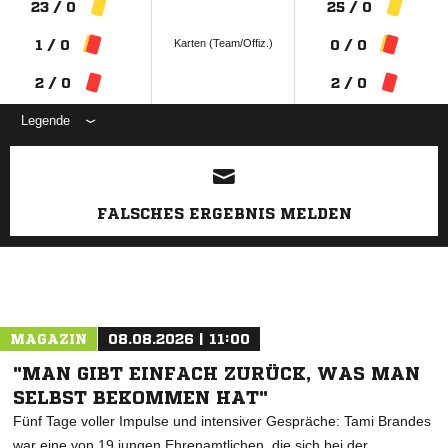
23 / 0
25 / 0
Karten (Team/Offiz.)
1 / 0
0 / 0
2 / 0
2 / 0
Legende
ANZEIGE
FALSCHES ERGEBNIS MELDEN
MAGAZIN
08.08.2026 | 11:00
"MAN GIBT EINFACH ZURÜCK, WAS MAN
SELBST BEKOMMEN HAT"
Fünf Tage voller Impulse und intensiver Gespräche: Tami Brandes
war eine von 19 jungen Ehrenamtlichen, die sich bei der