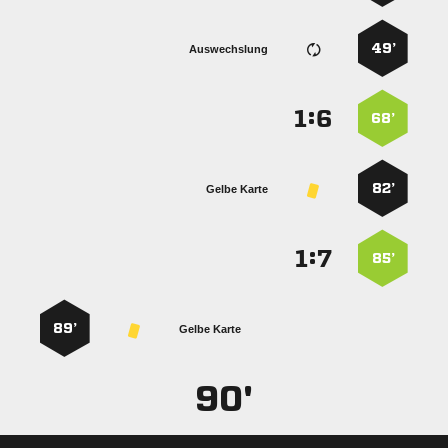
49’
Auswechslung
:


68’
82’
Gelbe Karte
:


85’
89’
Gelbe Karte
90'