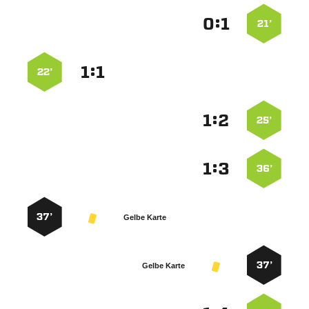
:


21’
:


22’
:


25’
:


36’
37’
Gelbe Karte
37’
Gelbe Karte