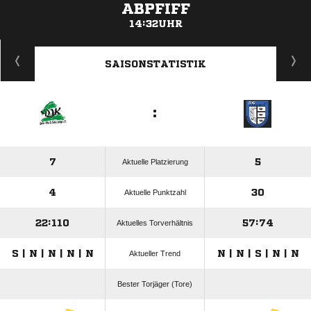
ABPFIFF
14:32UHR
ANZEIGE
SAISONSTATISTIK
:
7
5
Aktuelle Platzierung
4
30
Aktuelle Punktzahl
22:110
57:74
Aktuelles Torverhältnis
S | N | N | N | N
N | N | S | N | N
Aktueller Trend
Bester Torjäger (Tore)