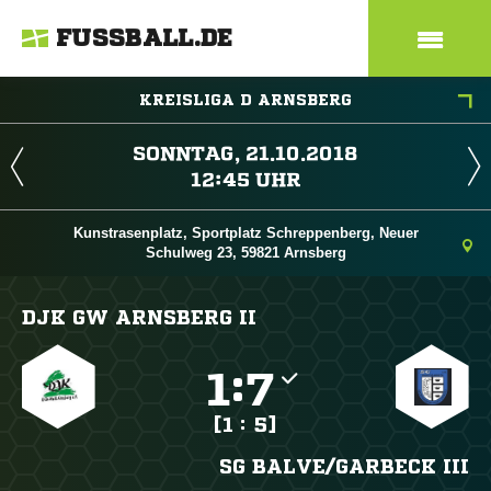
FUSSBALL.DE
KREISLIGA D ARNSBERG
 
 
Kunstrasenplatz, Sportplatz Schreppenberg, Neuer
Schulweg 23, 59821 Arnsberg
DJK GW ARNSBERG II

:

[1 : 5]
SG BALVE/​GARBECK III