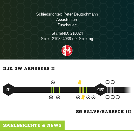
Schiedsrichter:
 
Assistenten:
Zuschauer:
Staffel-ID:
210824
Spiel:
210824036 / 9. Spieltag
DJK GW ARNSBERG II
0’
45’
SG BALVE/GARBECK III
SPIELBERICHTE & NEWS