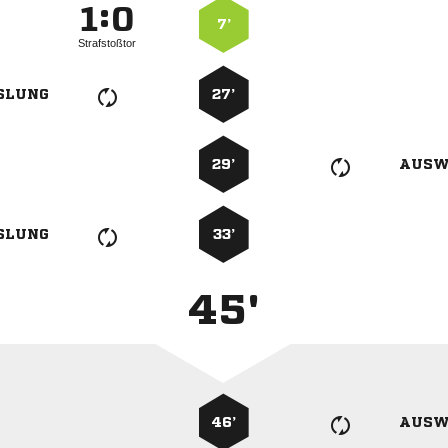
:


7’
Strafstoßtor
SLUNG
27’
29’
AUSW
SLUNG
33’
45'
46’
AUSW