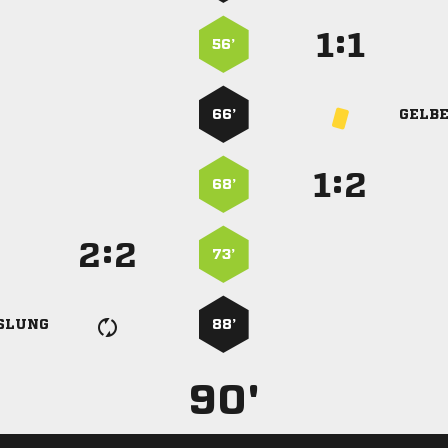
:


56’
66’
GELB
:


68’
:


73’
SLUNG
88’
90'