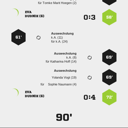
für
   

:


 
58’
Auswechslung
61’
k.A. (11)
für
k.A. (24)
Auswechslung
69’
k.A. (8)
für
  
Auswechslung
69’
  
für
  

:


 
72’
90'