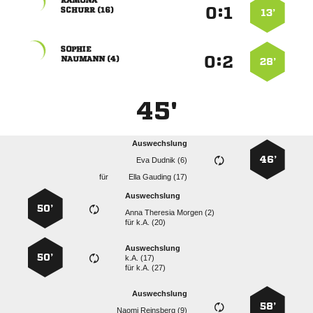

:


 
13’

:


 
28’
45'
Auswechslung
46’
  
für
  
Auswechslung
50’
   
für
k.A. (20)
Auswechslung
50’
k.A. (17)
für
k.A. (27)
Auswechslung
58’
  