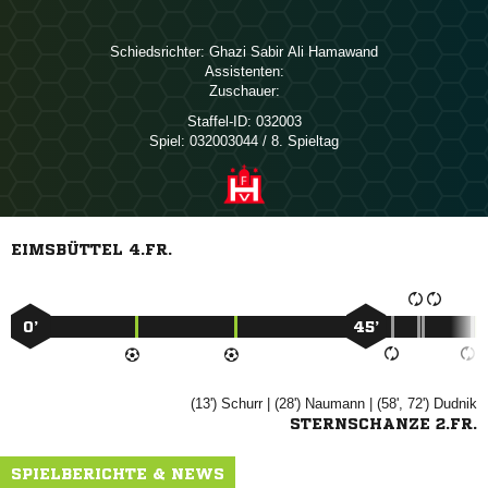
Schiedsrichter:
   
Assistenten:
Zuschauer:
Staffel-ID:
032003
Spiel:
032003044 / 8. Spieltag
EIMSBÜTTEL 4.FR.
0’
45’
(13')

| (28')

| (58', 72')

STERNSCHANZE 2.FR.
SPIELBERICHTE & NEWS