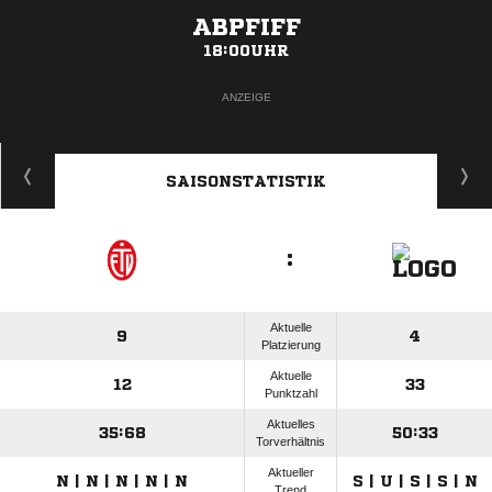
ABPFIFF
18:00UHR
ANZEIGE
SAISONSTATISTIK
:
Aktuelle
9
4
Platzierung
Aktuelle
12
33
Punktzahl
Aktuelles
35:68
50:33
Torverhältnis
Aktueller
N | N | N | N | N
S | U | S | S | N
Trend