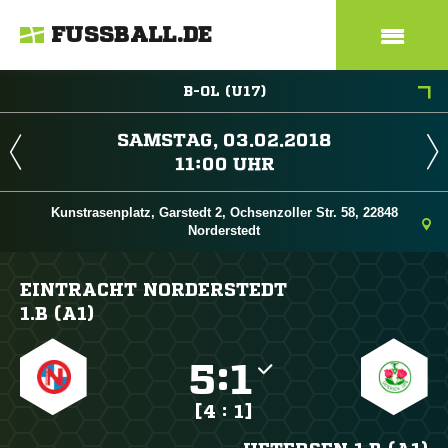
FUSSBALL.DE
B-OL (U17)
 
 
Kunstrasenplatz, Garstedt 2, Ochsenzoller Str. 58, 22848
Norderstedt
EINTRACHT NORDERSTEDT
1.B (A1)

:

[4 : 1]