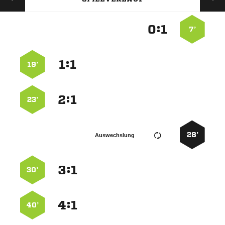
:


7’
:


19’
:


23’
28’
Auswechslung
:


30’
:


40’