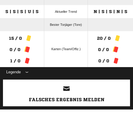
S | S | S | U | S
N | S | S | N | S
Aktueller Trend
Bester Torjäger (Tore)
15 / 0
20 / 0
Karten (Team/Offiz.)
0 / 0
0 / 0
1 / 0
0 / 0
Legende
ANZEIGE
FALSCHES ERGEBNIS MELDEN