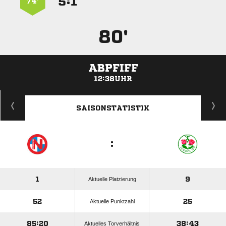
:


74’
80'
ABPFIFF
12:38UHR
ANZEIGE
SAISONSTATISTIK
:
1
9
Aktuelle Platzierung
52
25
Aktuelle Punktzahl
85:20
38:43
Aktuelles Torverhältnis