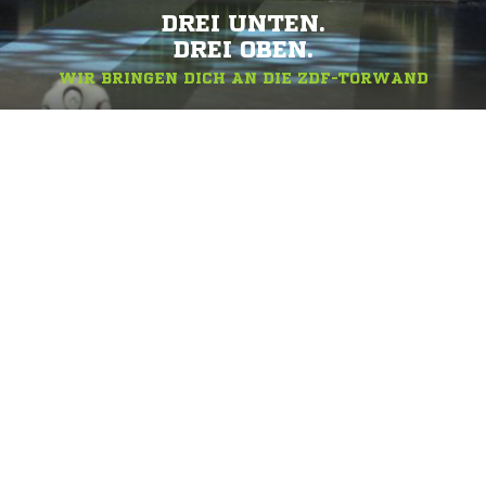
DREI UNTEN.
DREI OBEN.
WIR BRINGEN DICH AN DIE ZDF-TORWAND