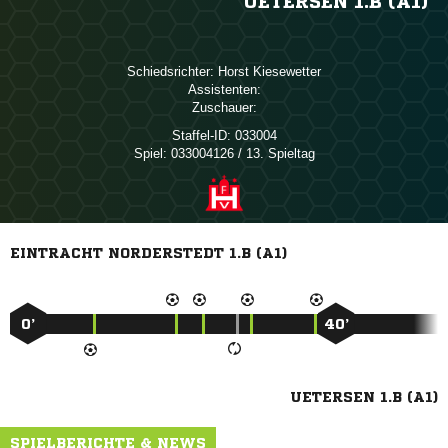
UETERSEN 1.B (A1)
Schiedsrichter:
 
Assistenten:
Zuschauer:
Staffel-ID:
033004
Spiel:
033004126 / 13. Spieltag
EINTRACHT NORDERSTEDT 1.B (A1)
0’
40’
UETERSEN 1.B (A1)
SPIELBERICHTE & NEWS