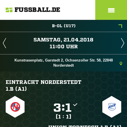
FUSSBALL.DE
B-OL (U17)
 
 
Kunstrasenplatz, Garstedt 2, Ochsenzoller Str. 58, 22848
Norderstedt
EINTRACHT NORDERSTEDT
1.B (A1)

:

[1 : 1]