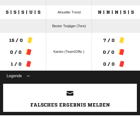
S | S | S | U | S
N | N | N | S | S
Aktueller Trend
Bester Torjäger (Tore)
15 / 0
7 / 0
Karten (Team/Offiz.)
0 / 0
0 / 0
1 / 0
0 / 0
Legende
ANZEIGE
FALSCHES ERGEBNIS MELDEN