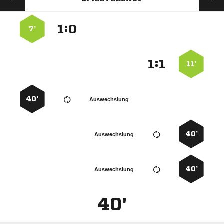
:


7’
:


11’
40’
Auswechslung
40’
Auswechslung
40’
Auswechslung
40'