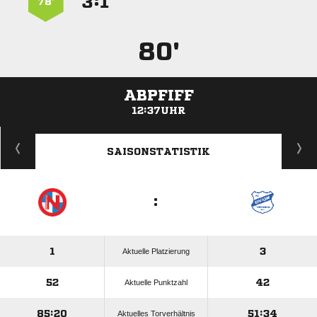
:


78’
80'
ABPFIFF
12:37UHR
ANZEIGE
SAISONSTATISTIK
:
1
3
Aktuelle Platzierung
52
42
Aktuelle Punktzahl
85:20
51:34
Aktuelles Torverhältnis