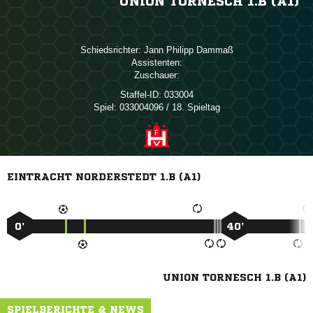
UNION TORNESCH 1.B (A1)
Schiedsrichter:
  
Assistenten:
Zuschauer:
Staffel-ID:
033004
Spiel:
033004096 / 18. Spieltag
EINTRACHT NORDERSTEDT 1.B (A1)
0’
40’
UNION TORNESCH 1.B (A1)
SPIELBERICHTE & NEWS