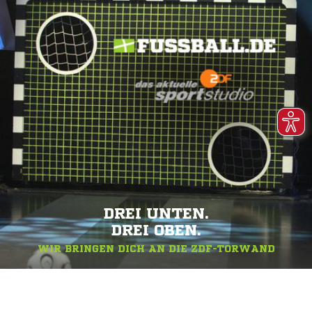
DREI UNTEN.
DREI OBEN.
WIR BRINGEN DICH AN DIE ZDF-TORWAND