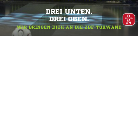
DREI UNTEN.
DREI OBEN.
WIR BRINGEN DICH AN DIE ZDF-TORWAND