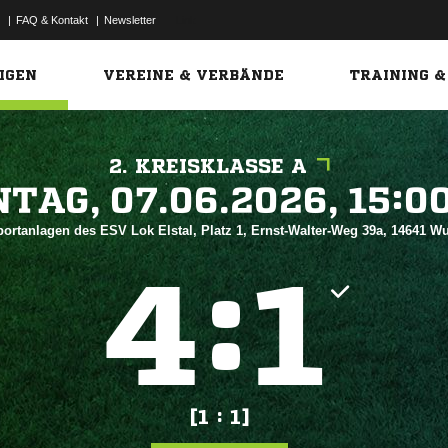
|
FAQ & Kontakt
|
Newsletter
Link
IGEN
VEREINE & VERBÄNDE
TRAINING &
2. KREISKLASSE A
 


portanlagen des ESV Lok Elstal, Platz 1, Ernst-Walter-Weg 39a, 14641 
:


[1 : 1]