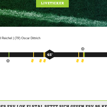
LIVETICKER


| (79')


45’
DES ESV LOK ELSTAL SETZT SICH GEGEN FSV 95 