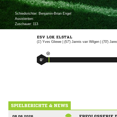
Schiedsrichter:
 
Assistenten:
Zuschauer:
113
ESV LOK ELSTAL
(1')


| (57')

 
| (70')

0’
SPIELBERICHTE & NEWS
ERFOLGSSERIE 
08.06.2026