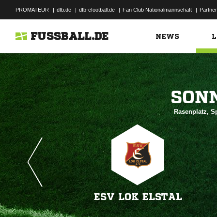
PROMATEUR
|
dfb.de
|
dfb-efootball.de
|
Fan Club Nationalmannschaft
|
Partner
FUSSBALL.DE
NEWS
L

Rasenplatz, S
ESV LOK ELSTAL