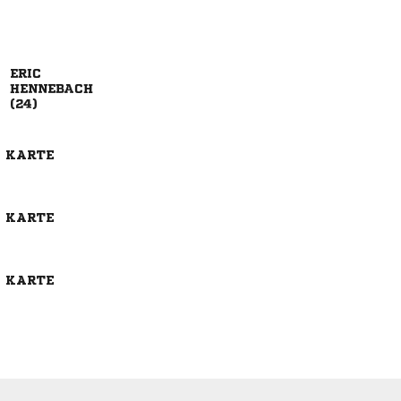



E KARTE
E KARTE
E KARTE