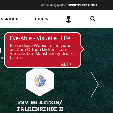
Vermarktungspartner:
 SERVICE
SHOPS
 
Wustermark
FSV 95 KETZIN/​
FALKENREHDE II