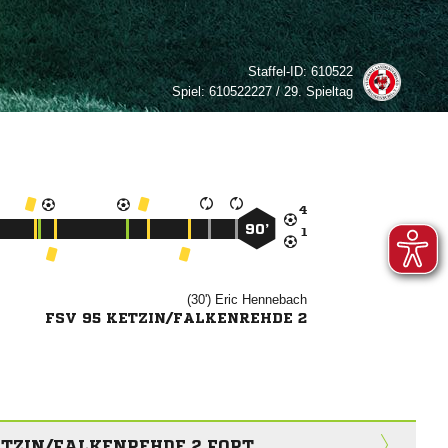
Staffel-ID:
610522
Spiel:
610522227 / 29. Spieltag

90’

(30')


FSV 95 KETZIN/FALKENREHDE 2
KETZIN/FALKENREHDE 2 FORT