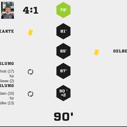
:


79’
KARTE
81’
85’
GELB
SLUNG
87’
 
für
 
SLUNG
90 ’
 
+2
für
 
90'