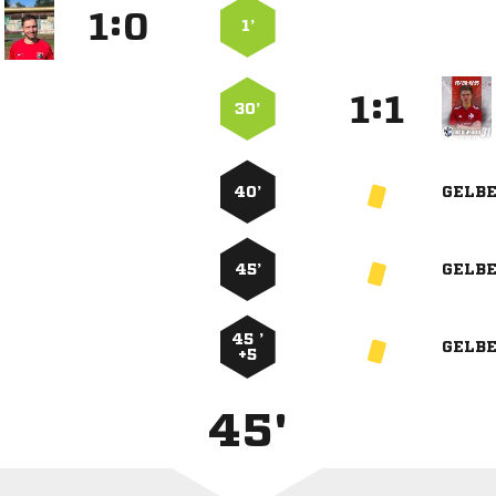
:


1’
:


30’
40’
GELB
45’
GELB
45 ’
GELB
+5
45'