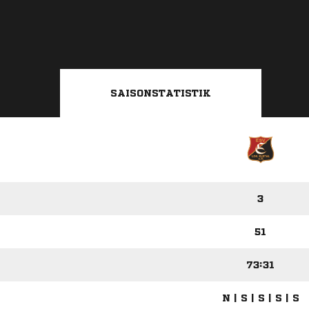
SAISONSTATISTIK
3
51
73:31
N | S | S | S | S