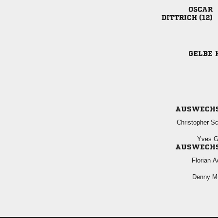

 
GELBE 
AUSWECH
 
 
AUSWECH
 
 