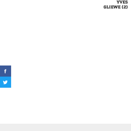

 