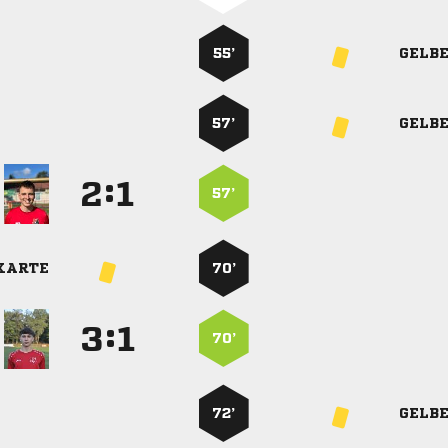
55’
GELB
57’
GELB
:


57’
KARTE
70’
:


70’
72’
GELB