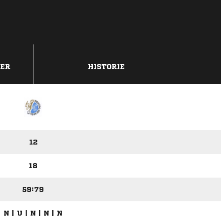
DER
HISTORIE
12
18
59:79
N | U | N | N | N