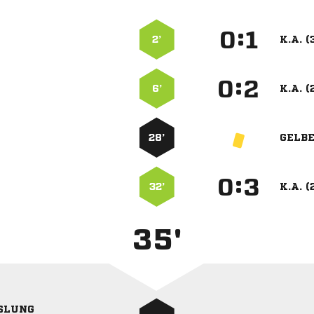
:


2’
K.A. (
:


6’
K.A. (
28’
GELB
:


32’
K.A. (
35'
SLUNG