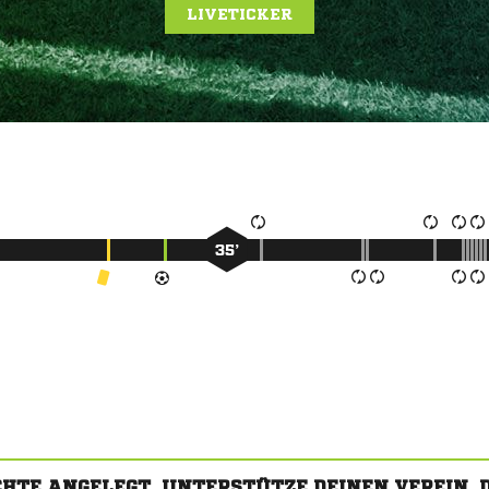
LIVETICKER
35’
CHTE ANGELEGT. UNTERSTÜTZE DEINEN VEREIN,