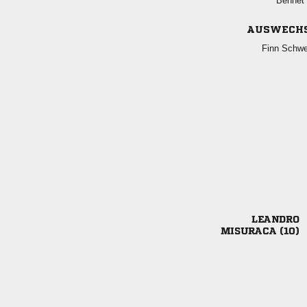
 
AUSWECH
 

 