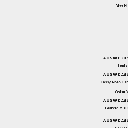
 
AUSWECH

AUSWECH
  
 
AUSWECH
 
AUSWECH