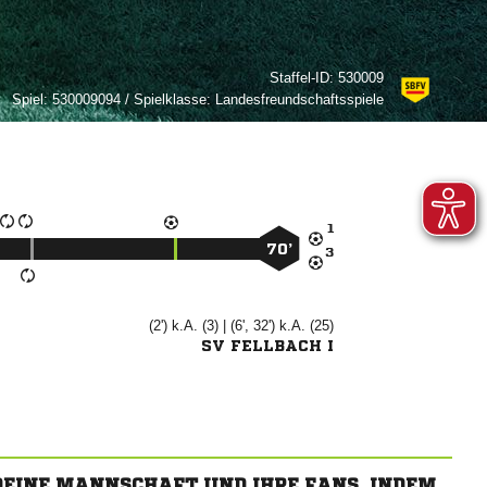
Staffel-ID:
530009
Spiel:
530009094 / Spielklasse: Landesfreundschaftsspiele

70’

(2') k.A. (3) | (6', 32') k.A. (25)
SV FELLBACH I
 DEINE MANNSCHAFT UND IHRE FANS, INDEM