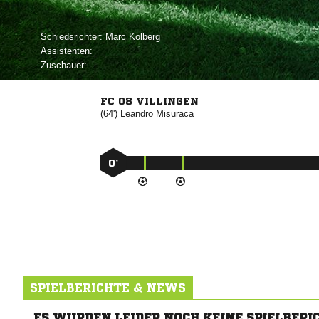
Schiedsrichter:
 
Assistenten:
Zuschauer:
FC 08 VILLINGEN
(64')


0’
SPIELBERICHTE & NEWS
ES WURDEN LEIDER NOCH KEINE SPIELBERI