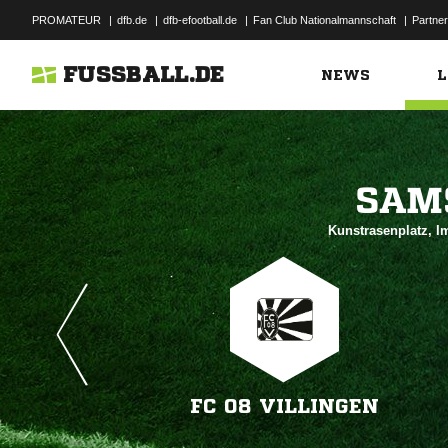
PROMATEUR
|
dfb.de
|
dfb-efootball.de
|
Fan Club Nationalmannschaft
|
Partner
FUSSBALL.DE
NEWS
L

Kunstrasenplatz, I
FC 08 VILLINGEN