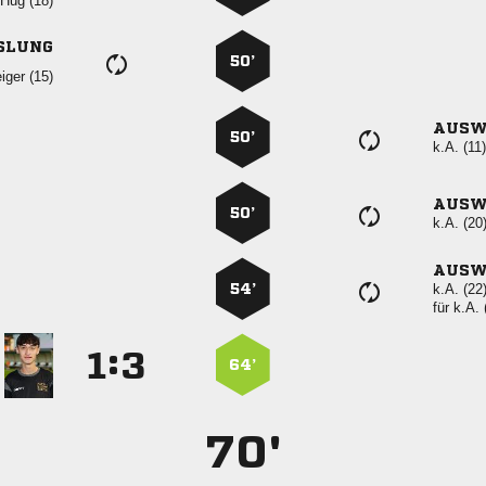
 
SLUNG
50’
 
AUSW
50’
k.A. (11)
AUSW
50’
k.A. (20
AUSW
54’
k.A. (22
für
k.A. 
:


64’
70'