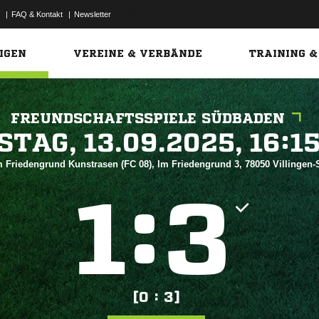
|
FAQ & Kontakt
|
Newsletter
Link
IGEN
VEREINE & VERBÄNDE
TRAINING &
FREUNDSCHAFTSSPIELE SÜDBADEN
 


m Friedengrund Kunstrasen (FC 08), Im Friedengrund 3, 78050 Villinge
:


[0 : 3]