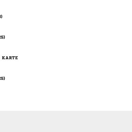
3)
25)
E KARTE
25)