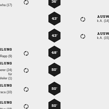
36’
 
AUSW
43’
k.A. (14
AUSW
43’
k.A. (15
SLUNG
48’
  
SLUNG
50’
 
für
 
SLUNG
50’
 
SLUNG
50’