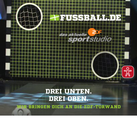
DREI UNTEN.
DREI OBEN.
WIR BRINGEN DICH AN DIE ZDF-TORWAND