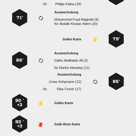
für
  
Auswechslung
71’
   
für
   
79’
Gelbe Karte
Auswechslung
86’
   
für
  
Auswechslung
86’
  
für
  
90 ’
Gelbe Karte
+3
90 ’
Gelb-Rote Karte
+3