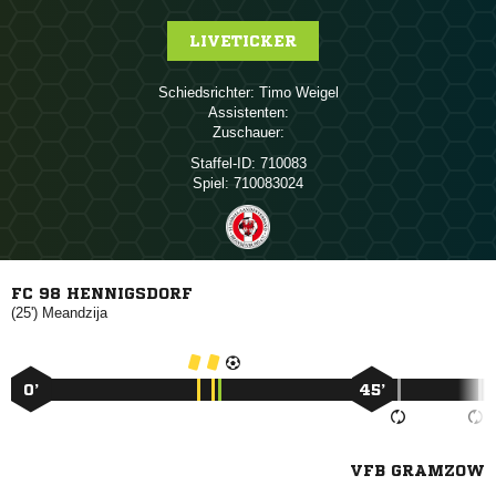
LIVETICKER
Schiedsrichter:
 
Assistenten:
Zuschauer:
Staffel-ID:
710083
Spiel:
710083024
FC 98 HENNIGSDORF
(25')

0’
45’
VFB GRAMZOW