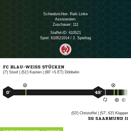
Schiedsrichter:
 
Assistenten:
Zuschauer:
111
Staffel-ID:
610521
Spiel:
610521014 / 2. Spieltag
FC BLAU-WEISS STÜCKEN
(7')

| (51')

| (90' +5 ET)

0’
45’
(53')

| (57', 63')

SG SAARMUND II