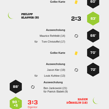
60’
Gelbe Karte

:


 
63’
Auswechslung
66’
  
für
  
70’
Gelbe Karte
Auswechslung
72’
  
für
  
Auswechslung
88’
  
für
  

:


90 ’
 
+5
Eigentor