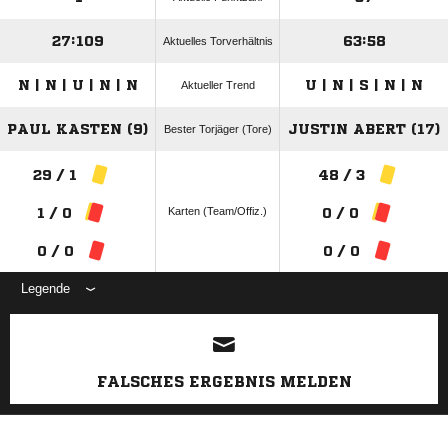
27:109
63:58
Aktuelles Torverhältnis
N | N | U | N | N
U | N | S | N | N
Aktueller Trend
PAUL KASTEN (9)
JUSTIN ABERT (17)
Bester Torjäger (Tore)
29 / 1
48 / 3
Karten (Team/Offiz.)
1 / 0
0 / 0
0 / 0
0 / 0
Legende
ANZEIGE
FALSCHES ERGEBNIS MELDEN