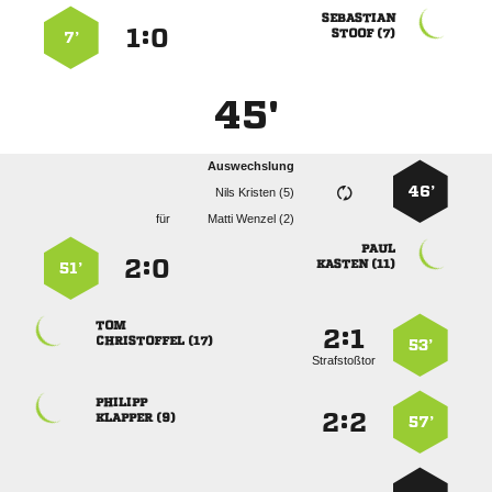

:


 
7’
45'
Auswechslung
46’
  
für
  

:


 
51’

:


 
53’
Strafstoßtor

:


 
57’