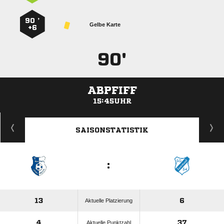
90 ’
Gelbe Karte
+6
90'
ABPFIFF
15:45UHR
ANZEIGE
SAISONSTATISTIK
:
13
6
Aktuelle Platzierung
4
37
Aktuelle Punktzahl