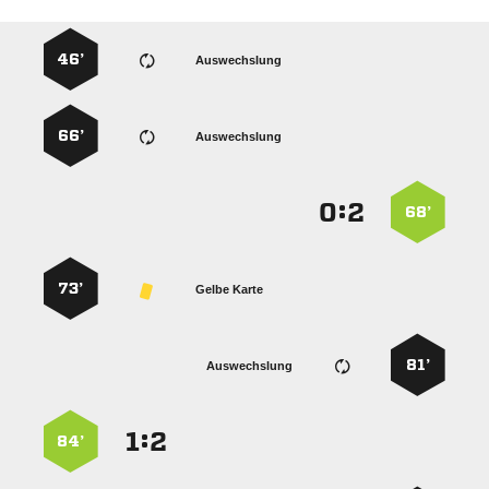
46’
Auswechslung
66’
Auswechslung
:


68’
73’
Gelbe Karte
81’
Auswechslung
:


84’