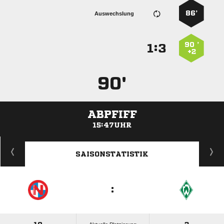
86’
Auswechslung
90 ’
:


+2
90'
ABPFIFF
15:47UHR
ANZEIGE
SAISONSTATISTIK
: