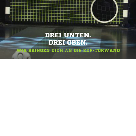
DREI UNTEN.
DREI OBEN.
WIR BRINGEN DICH AN DIE ZDF-TORWAND