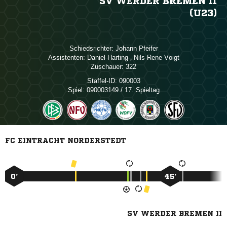
SV WERDER BREMEN II
(U23)
Schiedsrichter:
 
Assistenten:
 
,  
Zuschauer:
322
Staffel-ID:
090003
Spiel:
090003149 / 17. Spieltag
FC EINTRACHT NORDERSTEDT
0’
45’
SV WERDER BREMEN II