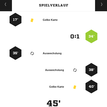
SPIELVERLAUF
17’
Gelbe Karte
:


34’
35’
Auswechslung
38’
Auswechslung
40’
Gelbe Karte
45'