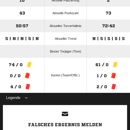
10
2
Aktuelle Platzierung
43
73
Aktuelle Punktzahl
50:57
72:42
Aktuelles Torverhältnis
S | N | N | S | N
N | S | S | S | S
Aktueller Trend
Bester Torjäger (Tore)
74 / 0
61 / 0
Karten (Team/Offiz.)
0 / 0
1 / 0
4 / 0
2 / 0
Legende
ANZEIGE
FALSCHES ERGEBNIS MELDEN