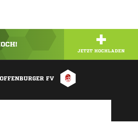
+
HOCH!
JETZT HOCHLADEN
OFFENBURGER FV