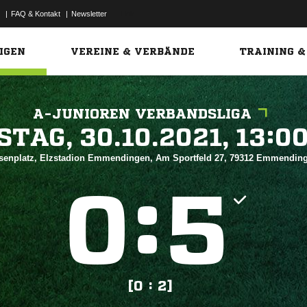
|
FAQ & Kontakt
|
Newsletter
Link
IGEN
VEREINE & VERBÄNDE
TRAINING &
A-JUNIOREN VERBANDSLIGA
 


senplatz, Elzstadion Emmendingen, Am Sportfeld 27, 79312 Emmendi
:


[0 : 2]