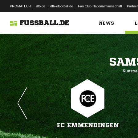
PROMATEUR
|
dfb.de
|
dfb-efootball.de
|
Fan Club Nationalmannschaft
|
Partner
FUSSBALL.DE
NEWS
L

Kunstra
FC EMMENDINGEN