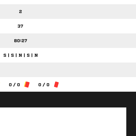
2
37
80:27
S | S | N | S | N
0 / 0
0 / 0