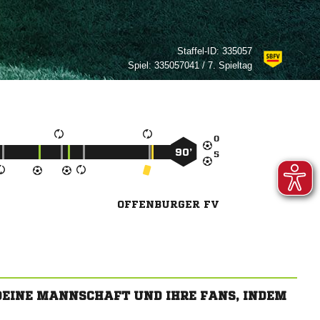
Staffel-ID:
335057
Spiel:
335057041 / 7. Spieltag

90’

OFFENBURGER FV
 DEINE MANNSCHAFT UND IHRE FANS, INDEM