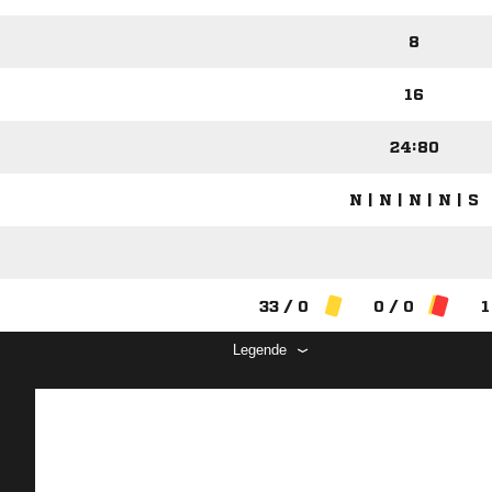
8
16
24:80
N | N | N | N | S
33 / 0
0 / 0
1
Legende