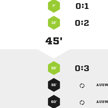
:


7’
:


12’
45'
:


52’
55’
AUSW
60’
AUSW