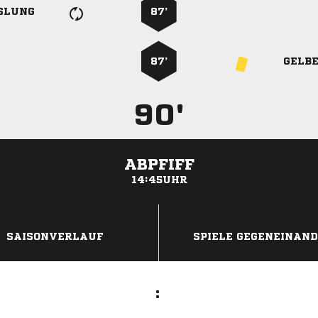
SLUNG
87’
87’
GELB
90'
ABPFIFF
14:45UHR
ANZEIGE
SAISONVERLAUF
SPIELE GEGENEINAN
: