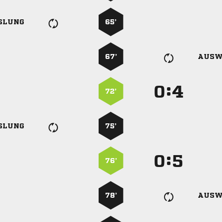
SLUNG
65’
67’
AUSW
:


72’
SLUNG
75’
:


76’
78’
AUSW