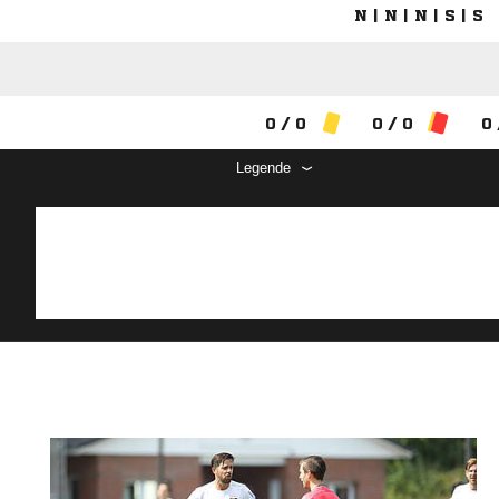
N | N | N | S | S
0 / 0
0 / 0
0 
Legende