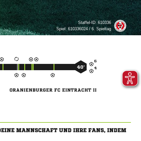
Staffel-ID:
610336
Spiel:
610336024 / 6. Spieltag

40’

ORANIENBURGER FC EINTRACHT II
 DEINE MANNSCHAFT UND IHRE FANS, INDEM