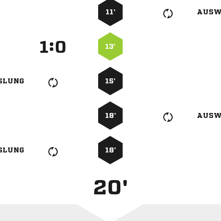
11’
AUSW
:


13’
SLUNG
15’
18’
AUSW
SLUNG
18’
20'