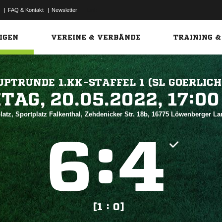
|
FAQ & Kontakt
|
Newsletter
Link
IGEN
VEREINE & VERBÄNDE
TRAINING &
PTRUNDE 1.KK-STAFFEL 1 (SL GOERLICH
 


atz, Sportplatz Falkenthal, Zehdenicker Str. 18b, 16775 Löwenberger L
:


[1 : 0]