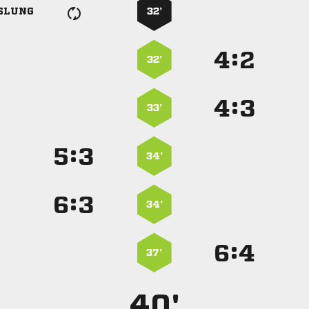
SLUNG
32’
:


32’
:


33’
:


34’
:


34’
:


37’
40'