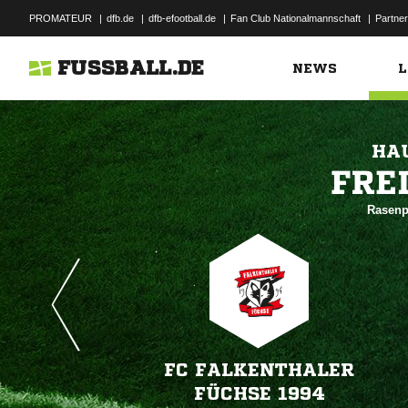
PROMATEUR
|
dfb.de
|
dfb-efootball.de
|
Fan Club Nationalmannschaft
|
Partner
FUSSBALL.DE
NEWS
L
HAU

Rasenpl
FC FALKENTHALER
FÜCHSE 1994