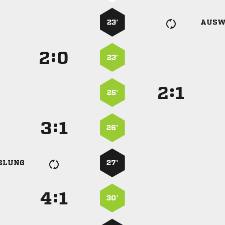
23’
AUSW
:


23’
:


25’
:


26’
SLUNG
27’
:


30’