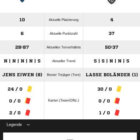
10
4
Aktuelle Platzierung
6
37
Aktuelle Punktzahl
28:87
50:37
Aktuelles Torverhältnis
N | N | N | N | S
S | S | N | N | S
Aktueller Trend
JENS EIWEN (8)
LASSE BOLÄNDER (1)
Bester Torjäger (Tore)
24 / 0
30 / 0
Karten (Team/Offiz.)
0 / 0
0 / 0
2 / 0
1 / 0
Legende
ANZEIGE