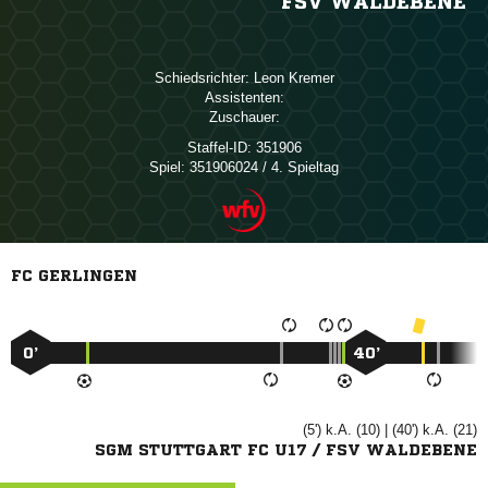
FSV WALDEBENE
Schiedsrichter:
 
Assistenten:
Zuschauer:
Staffel-ID:
351906
Spiel:
351906024 / 4. Spieltag
FC GERLINGEN
0’
40’
(5') k.A. (10) | (40') k.A. (21)
SGM STUTTGART FC U17 / FSV WALDEBENE