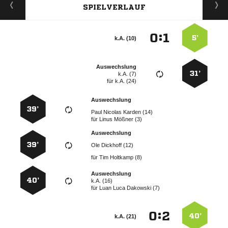
SPIELVERLAUF
:


5’
k.A. (10)
Auswechslung
31’
k.A. (7)
für
k.A. (24)
Auswechslung
39’
   
für
  
Auswechslung
39’
  
für
  
Auswechslung
40’
k.A. (16)
für
   
:


40’
k.A. (21)