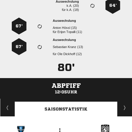
Auswechslung
64’
k.A. (20)
für
k.A. (18)
Auswechslung
67’
  
für
  
Auswechslung
67’
  
für
  
80'
ABPFIFF
12:05UHR
ANZEIGE
SAISONSTATISTIK
: