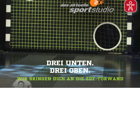
DREI UNTEN.
DREI OBEN.
WIR BRINGEN DICH AN DIE ZDF-TORWAND