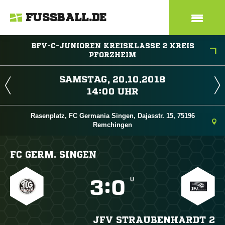
FUSSBALL.DE
BFV-C-JUNIOREN KREISKLASSE 2 KREIS
PFORZHEIM
 
 
Rasenplatz, FC Germania Singen, Dajasstr. 15, 75196
Remchingen
FC GERM. SINGEN
U

:

JFV STRAUBENHARDT 2