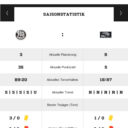
ANZEIGE
SAISONSTATISTIK
:
3
9
Aktuelle Platzierung
35
5
Aktuelle Punktzahl
89:20
16:97
Aktuelles Torverhältnis
S | S | S | S | U
N | N | N | N | N
Aktueller Trend
Bester Torjäger (Tore)
3 / 0
1 / 0