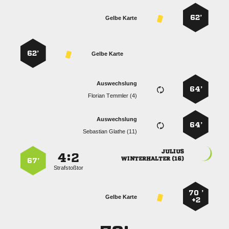
62’
Gelbe Karte
62’
Gelbe Karte
Auswechslung
64’
  
Auswechslung
64’
  

:


 
67’
Strafstoßtor
70 ’
Gelbe Karte
+2