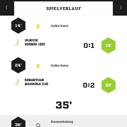
SPIELVERLAUF
14’
Gelbe Karte

:


 
15’
24’
Gelbe Karte

:


 
33’
35'
Auswechslung
36’