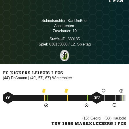
I FZS
Schiedsrichter:
 
Assistenten:
Zuschauer:
19
Staffel-ID:
630135
Spiel:
630135060 / 12. Spieltag
FC KICKERS LEIPZIG I FZS
(44')

| (49', 57', 67')

0’
35’
(15')

| (33')

TSV 1886 MARKKLEEBERG I FZS