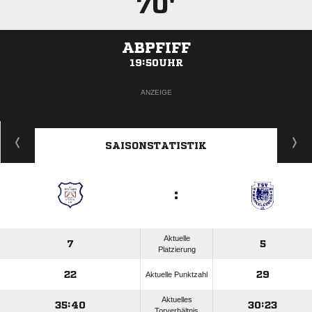
70'
ABPFIFF
19:50UHR
ANZEIGE
SAISONSTATISTIK
:
Aktuelle
7
5
Platzierung
22
29
Aktuelle Punktzahl
Aktuelles
35:40
30:23
Torverhältnis