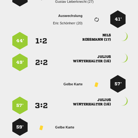
  
Auswechslung
41’
  

:


 
44’

:


 
49’
57’
Gelbe Karte

:


 
57’
59’
Gelbe Karte