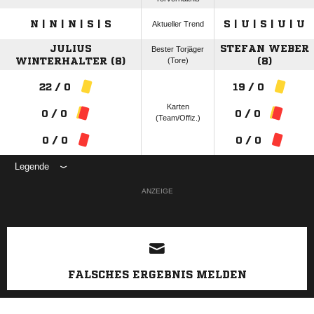
N | N | N | S | S
S | U | S | U | U
Aktueller Trend
JULIUS
STEFAN WEBER
Bester Torjäger
WINTERHALTER (8)
(Tore)
(8)
22 / 0
19 / 0
Karten
0 / 0
0 / 0
(Team/Offiz.)
0 / 0
0 / 0
Legende
ANZEIGE
FALSCHES ERGEBNIS MELDEN