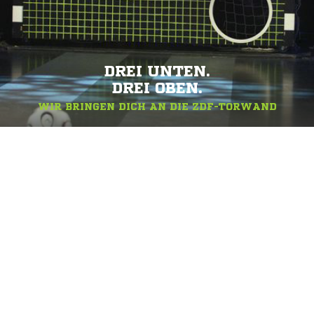
DREI UNTEN.
DREI OBEN.
WIR BRINGEN DICH AN DIE ZDF-TORWAND