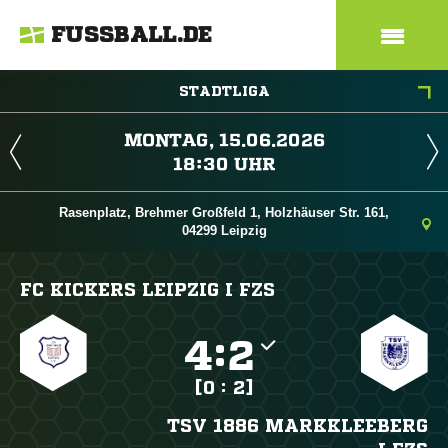
FUSSBALL.DE
STADTLIGA
 
 
Rasenplatz, Brehmer Großfeld 1, Holzhäuser Str. 161,
04299 Leipzig
FC KICKERS LEIPZIG I FZS

:

[0 : 2]
TSV 1886 MARKKLEEBERG