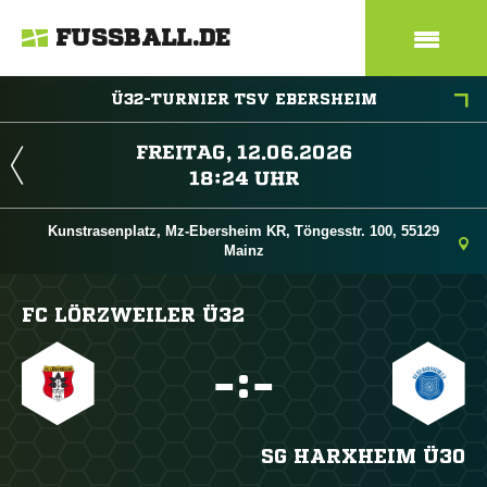
FUSSBALL.DE
Ü32-TURNIER TSV EBERSHEIM
 
 
Kunstrasenplatz, Mz-Ebersheim KR, Töngesstr. 100, 55129
Mainz
FC LÖRZWEILER Ü32

:

SG HARXHEIM Ü30