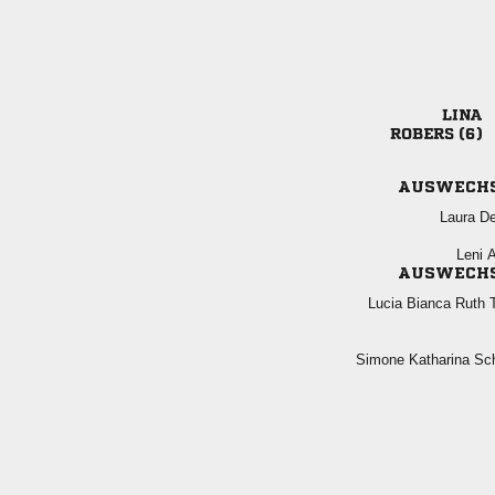

 
AUSWECH
 
 
AUSWECH
  
  