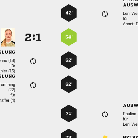
AUSW
42’
 
für
 
:


54’
SLUNG
62’
 
für
 
SLUNG
62’
 

für
 
AUSW
71’
 
für
 
73’
GELB