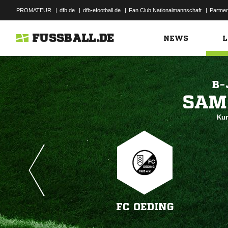
PROMATEUR
|
dfb.de
|
dfb-efootball.de
|
Fan Club Nationalmannschaft
|
Partner
FUSSBALL.DE
NEWS
L
B-

Kun
FC OEDING