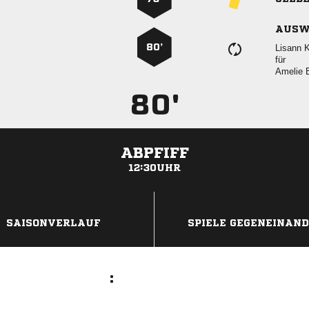
AUSW
80’
 
für
 
80'
ABPFIFF
12:30UHR
ANZEIGE
SAISONVERLAUF
SPIELE GEGENEINAN
: