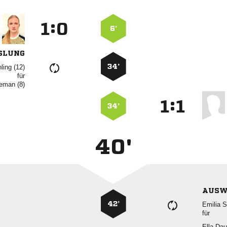
:


6’
SLUNG
34’
 
für
 
:


34’
40'
AUSW
42’
 
für
 