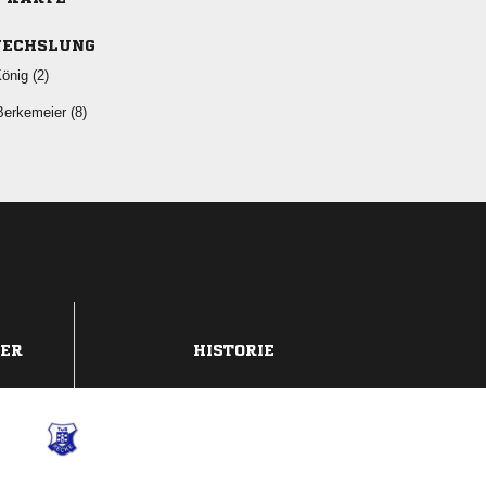
ECHSLUNG
 
 
DER
HISTORIE