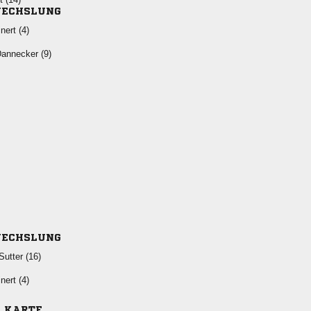
ECHSLUNG
 
 
ECHSLUNG
 
 
E KARTE