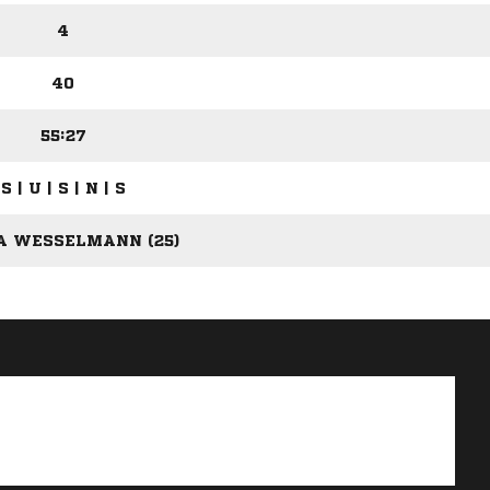
4
40
55:27
S | U | S | N | S
A WESSELMANN (25)