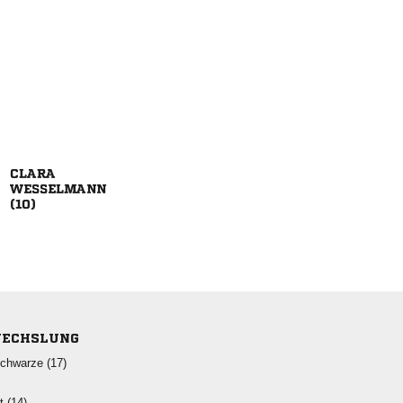



ECHSLUNG
 
 