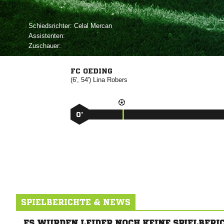
Schiedsrichter:
 
Assistenten:
Zuschauer:
FC OEDING
(6', 54')


0’
SPIELBERICHTE & NEWS
ES WURDEN LEIDER NOCH KEINE SPIELBERI