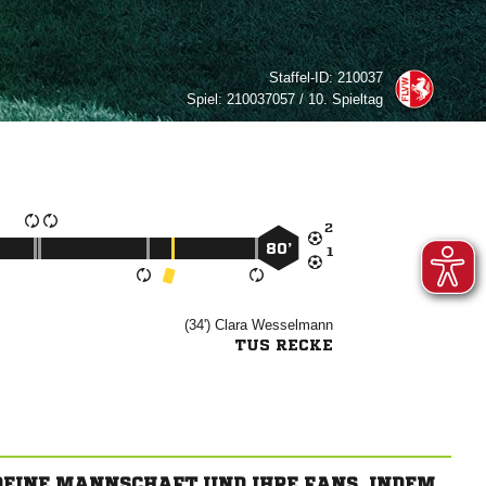
Staffel-ID:
210037
Spiel:
210037057 / 10. Spieltag

80’

(34')


TUS RECKE
 DEINE MANNSCHAFT UND IHRE FANS, INDEM