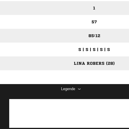
1
57
85:12
S | S | S | S | S
LINA ROBERS (28)
Legende