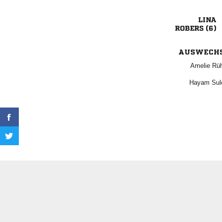

 
AUSWECH
 
 