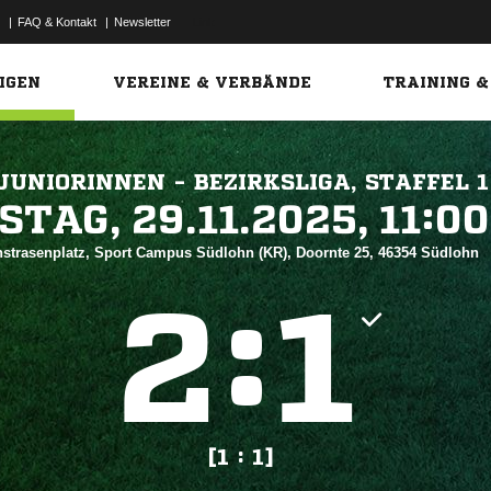
|
FAQ & Kontakt
|
Newsletter
Link
IGEN
VEREINE & VERBÄNDE
TRAINING &
JUNIORINNEN - BEZIRKSLIGA, STAFFEL 1
 


strasenplatz, Sport Campus Südlohn (KR), Doornte 25, 46354 Südlohn
:


[1 : 1]