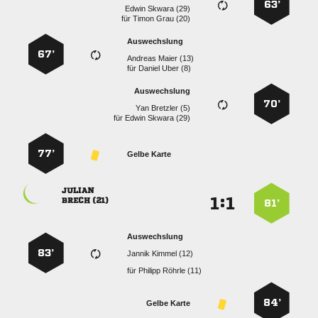
63’
  
für
  
Auswechslung
67’
  
für
  
Auswechslung
70’
  
für
  
77’
Gelbe Karte

:


 
81’
Auswechslung
83’
  
für
  
84’
Gelbe Karte