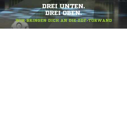
DREI UNTEN.
DREI OBEN.
WIR BRINGEN DICH AN DIE ZDF-TORWAND