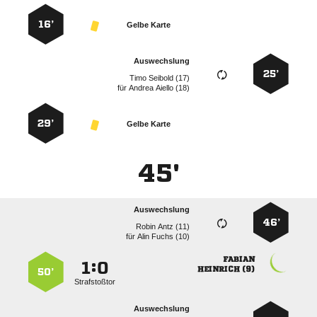
16’
Gelbe Karte
Auswechslung
25’
  
für
  
29’
Gelbe Karte
45'
Auswechslung
46’
  
für
  

:


 
50’
Strafstoßtor
Auswechslung