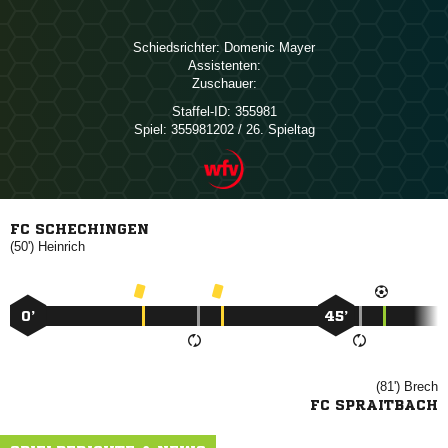
Schiedsrichter:
 
Assistenten:
Zuschauer:
Staffel-ID:
355981
Spiel:
355981202 / 26. Spieltag
FC SCHECHINGEN
(50')

0’
45’
(81')

FC SPRAITBACH