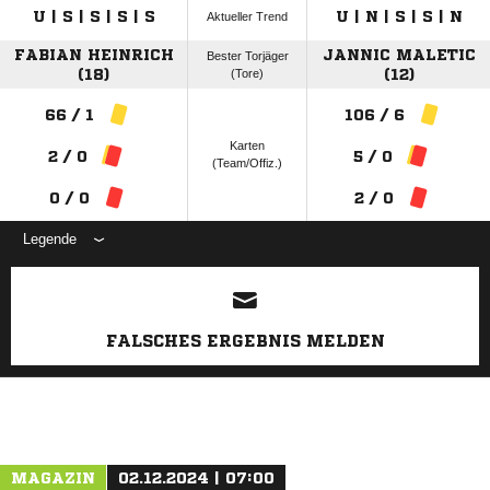
U | S | S | S | S
U | N | S | S | N
Aktueller Trend
FABIAN HEINRICH
JANNIC MALETIC
Bester Torjäger
(18)
(Tore)
(12)
66 / 1
106 / 6
Karten
2 / 0
5 / 0
(Team/Offiz.)
0 / 0
2 / 0
Legende
ANZEIGE
FALSCHES ERGEBNIS MELDEN
MAGAZIN
02.12.2024 | 07:00