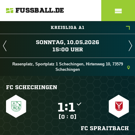
FUSSBALL.DE
KREISLIGA A1
 
 
Rasenplatz, Sportplatz 1 Schechingen, Hirtenweg 10, 73579
Schechingen
FC SCHECHINGEN

:

[0 : 0]
FC SPRAITBACH