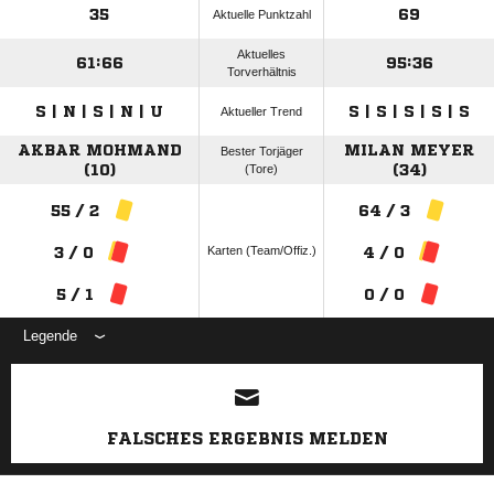
35
69
Aktuelle Punktzahl
Aktuelles
61:66
95:36
Torverhältnis
S | N | S | N | U
S | S | S | S | S
Aktueller Trend
AKBAR MOHMAND
MILAN MEYER
Bester Torjäger
(10)
(Tore)
(34)
55 / 2
64 / 3
Karten (Team/Offiz.)
3 / 0
4 / 0
5 / 1
0 / 0
Legende
ANZEIGE
FALSCHES ERGEBNIS MELDEN