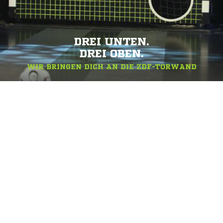
DREI UNTEN.
DREI OBEN.
WIR BRINGEN DICH AN DIE ZDF-TORWAND