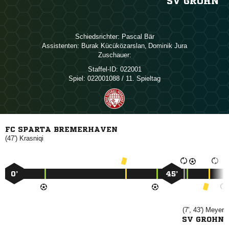
SV GROHN
Schiedsrichter:
 
Assistenten:
 
,  
Zuschauer:
Staffel-ID:
022001
Spiel:
022001088 / 11. Spieltag
FC SPARTA BREMERHAVEN
(47')

0’
45’
(7', 43')

SV GROHN