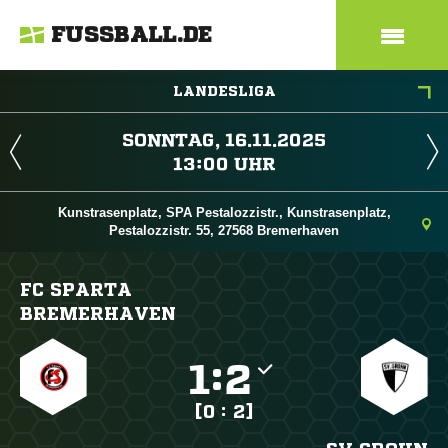
FUSSBALL.DE
LANDESLIGA
 
 
Kunstrasenplatz, SPA Pestalozzistr., Kunstrasenplatz,
Pestalozzistr. 55, 27568 Bremerhaven
FC SPARTA
BREMERHAVEN

:

[0 : 2]