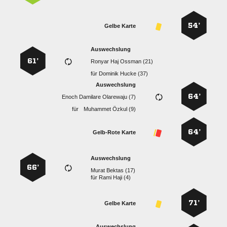
54’
Gelbe Karte
Auswechslung
61’
   
für
  
Auswechslung
64’
   
für
  
64’
Gelb-Rote Karte
Auswechslung
66’
  
für
  
71’
Gelbe Karte
Auswechslung