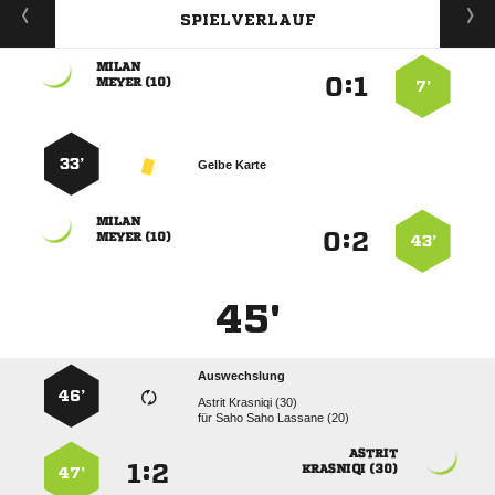
SPIELVERLAUF

:


 
7’
33’
Gelbe Karte

:


 
43’
45'
Auswechslung
46’
  
für
   

:


 
47’