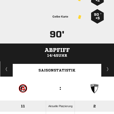
+2
90 ’
Gelbe Karte
+5
90'
ABPFIFF
14:45UHR
ANZEIGE
SAISONSTATISTIK
:
11
2
Aktuelle Platzierung