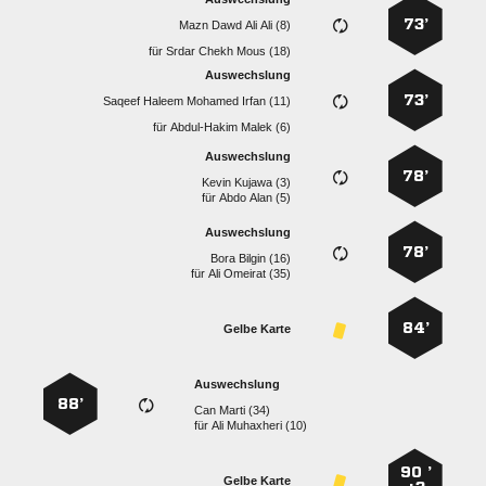
73’
    
für
   
Auswechslung
73’
    
für
  
Auswechslung
78’
  
für
  
Auswechslung
78’
  
für
  
84’
Gelbe Karte
Auswechslung
88’
  
für
  
90 ’
Gelbe Karte