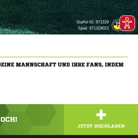
Staffel-ID:
971329
Spiel:
971329023
 DEINE MANNSCHAFT UND IHRE FANS, INDEM
+
HOCH!
JETZT HOCHLADEN