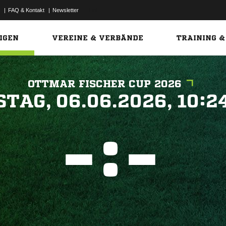
|
FAQ & Kontakt
|
Newsletter
Link
IGEN
VEREINE & VERBÄNDE
TRAINING &
OTTMAR FISCHER CUP 2026
 


:

