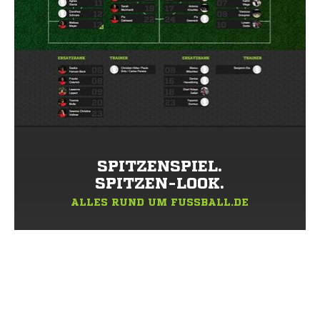
SPITZENSPIEL.
SPITZEN-LOOK.
ALLES RUND UM FUSSBALL.DE