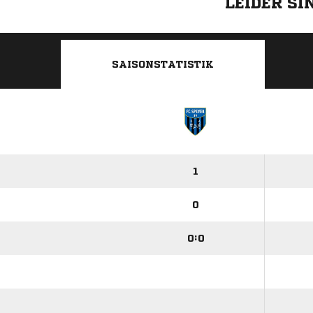
LEIDER S
SAISONSTATISTIK
1
0
0:0