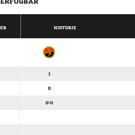
VERFÜGBAR
DER
HISTORIE
1
0
0:0