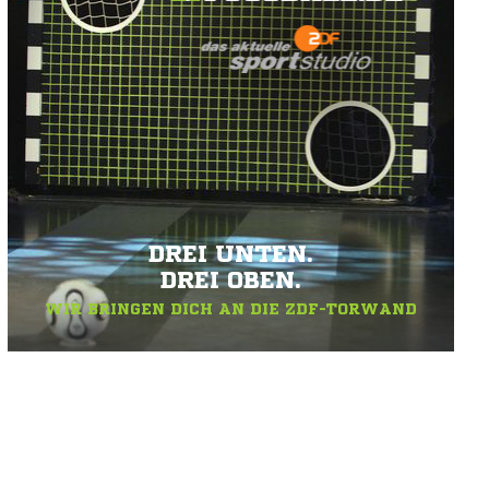
DREI UNTEN.
DREI OBEN.
WIR BRINGEN DICH AN DIE ZDF-TORWAND