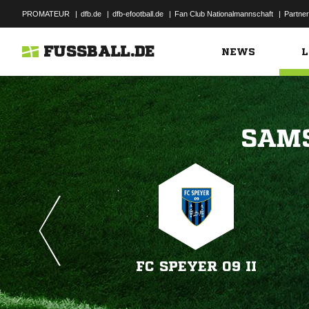
PROMATEUR
|
dfb.de
|
dfb-efootball.de
|
Fan Club Nationalmannschaft
|
Partner
FUSSBALL.DE
NEWS
L

FC SPEYER 09 II