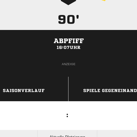
90'
ABPFIFF
16:07UHR
ANZEIGE
SAISONVERLAUF
SPIELE GEGENEINAN
: