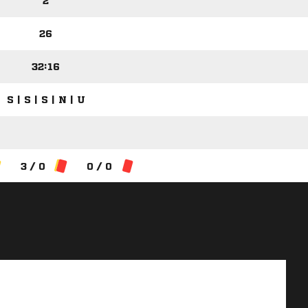
2
26
32:16
S | S | S | N | U
3 / 0
0 / 0