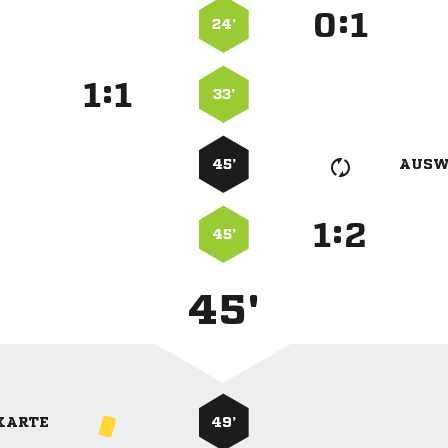
:


24’
:


33’
45’
AUSW
:


45’
45'
KARTE
49’