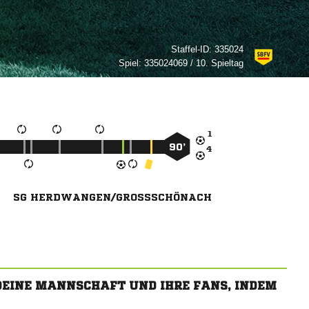
Staffel-ID:
335024
Spiel:
335024069 / 10. Spieltag

90’

SG HERDWANGEN/GROSSSCHÖNACH
 DEINE MANNSCHAFT UND IHRE FANS, INDEM