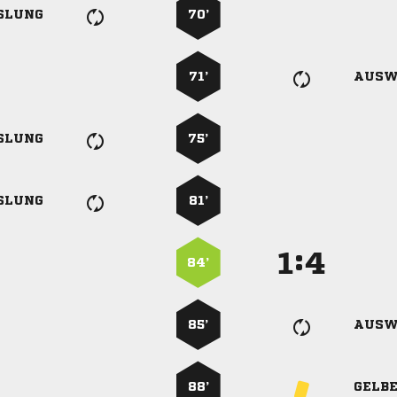
SLUNG
70’
71’
AUSW
SLUNG
75’
SLUNG
81’
:


84’
85’
AUSW
88’
GELB