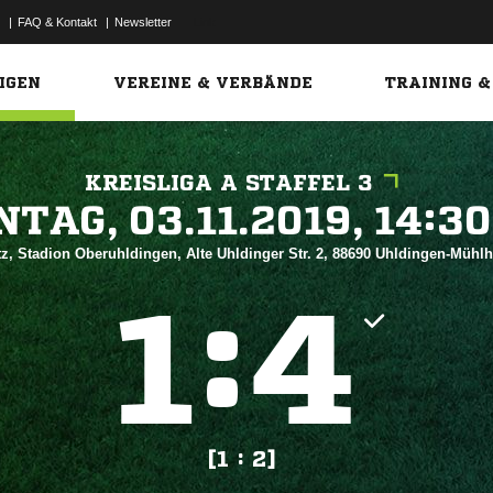
|
FAQ & Kontakt
|
Newsletter
Link
IGEN
VEREINE & VERBÄNDE
TRAINING &
KREISLIGA A STAFFEL 3
 


z, Stadion Oberuhldingen, Alte Uhldinger Str. 2, 88690 Uhldingen-Mühl
:


[1 : 2]