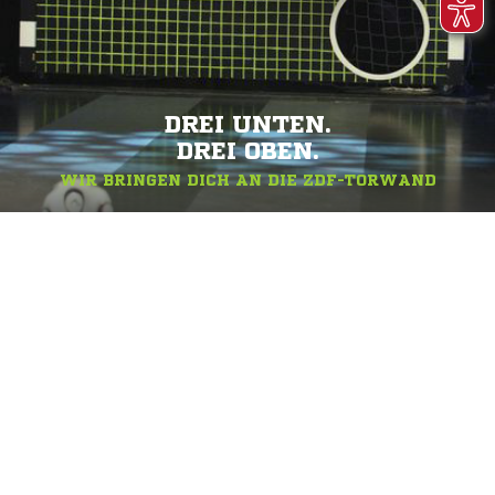
DREI UNTEN.
DREI OBEN.
WIR BRINGEN DICH AN DIE ZDF-TORWAND