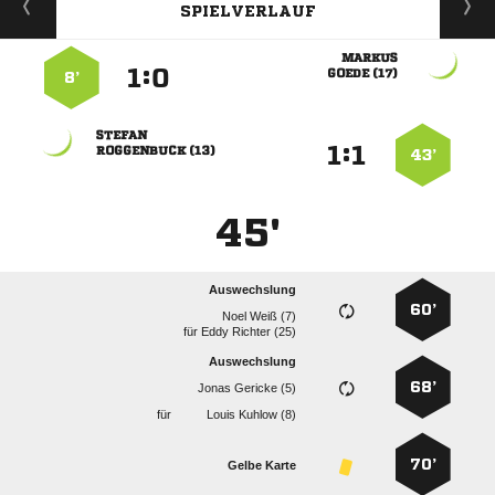
SPIELVERLAUF

:


 
8’

:


 
43’
45'
Auswechslung
60’
  
für
  
Auswechslung
68’
  
für
  
70’
Gelbe Karte