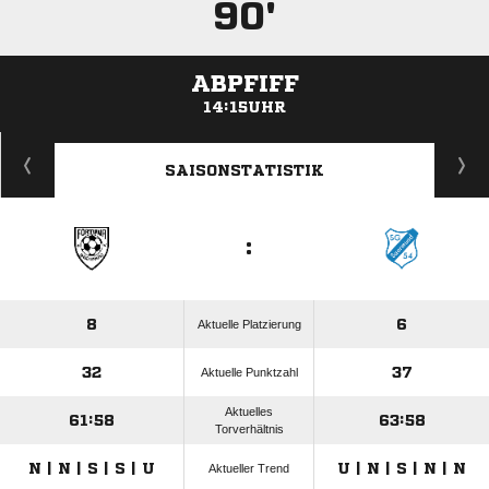
90'
ABPFIFF
14:15UHR
ANZEIGE
SAISONSTATISTIK
:
8
6
Aktuelle Platzierung
32
37
Aktuelle Punktzahl
Aktuelles
61:58
63:58
Torverhältnis
N | N | S | S | U
U | N | S | N | N
Aktueller Trend