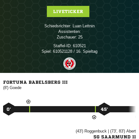
LIVETICKER
Schiedsrichter:
 
Assistenten:
Zuschauer:
25
Staffel-ID:
610521
Spiel:
610521128 / 16. Spieltag
FORTUNA BABELSBERG III
(8')

0’
45’
(43')

| (73', 83')

SG SAARMUND II