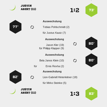

:


 
73’
Auswechslung
77’
  
für
  
Auswechslung
80’
  
für
  
Auswechslung
80’
   
für
  
Auswechslung
82’
  
für
  

:


 
83’