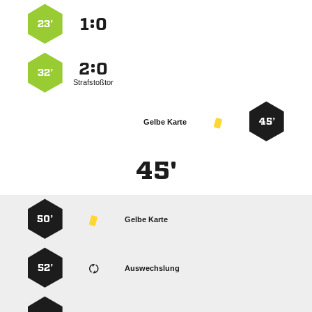
:


23’
:


32’
Strafstoßtor
45’
Gelbe Karte
45'
50’
Gelbe Karte
52’
Auswechslung