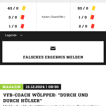
43 / 0
53 / 0
Karten (Team/Offiz.)
3 / 0
1 / 0
1 / 0
2 / 0
Legende
ANZEIGE
FALSCHES ERGEBNIS MELDEN
MAGAZIN
15.12.2024 | 08:30
VFB-COACH WÖLPPER: "DURCH UND
DURCH HÜLSER"