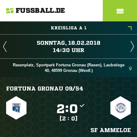
FUSSBALL.DE
KREISLIGA A 1
 
 
Rasenplatz, Sportpark Fortuna Gronau (Rasen), Laubstiege
40, 48599 Gronau (Westf.)
FORTUNA GRONAU 09/​54

:

[2 : 0]
SF AMMELOE