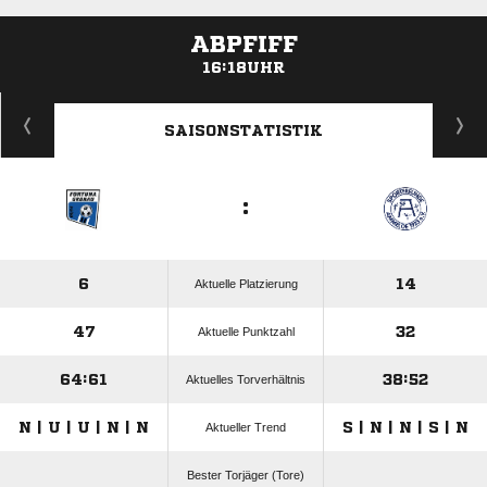
ABPFIFF
16:18UHR
ANZEIGE
SAISONSTATISTIK
:
6
14
Aktuelle Platzierung
47
32
Aktuelle Punktzahl
64:61
38:52
Aktuelles Torverhältnis
N | U | U | N | N
S | N | N | S | N
Aktueller Trend
Bester Torjäger (Tore)