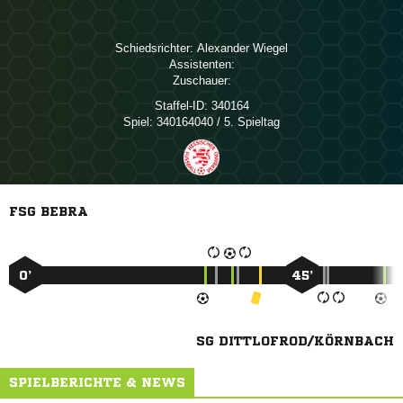
Schiedsrichter:
 
Assistenten:
Zuschauer:
Staffel-ID:
340164
Spiel:
340164040 / 5. Spieltag
FSG BEBRA
0’
45’
SG DITTLOFROD/KÖRNBACH
SPIELBERICHTE & NEWS