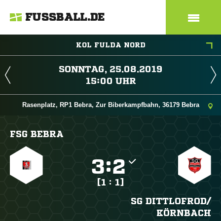
FUSSBALL.DE
KOL FULDA NORD
 
 
Rasenplatz, RP1 Bebra, Zur Biberkampfbahn, 36179 Bebra
FSG BEBRA

:

[1 : 1]
SG DITTLOFROD/​
KÖRNBACH