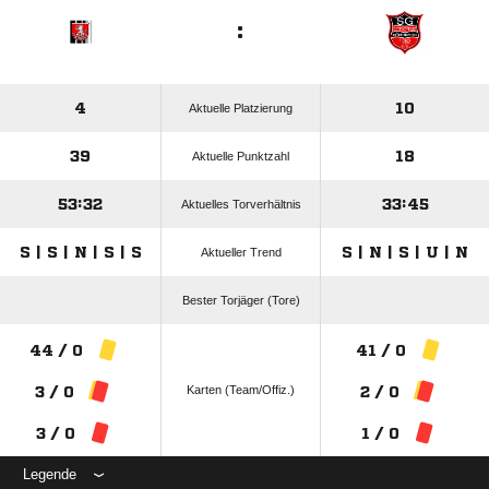
:
4
10
Aktuelle Platzierung
39
18
Aktuelle Punktzahl
53:32
33:45
Aktuelles Torverhältnis
S | S | N | S | S
S | N | S | U | N
Aktueller Trend
Bester Torjäger (Tore)
44 / 0
41 / 0
Karten (Team/Offiz.)
3 / 0
2 / 0
3 / 0
1 / 0
Legende