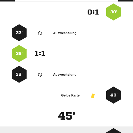
:


30’
32’
Auswechslung
:


35’
36’
Auswechslung
40’
Gelbe Karte
45'