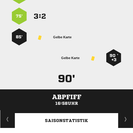
:


75’
85’
Gelbe Karte
90 ’
Gelbe Karte
+3
90'
ABPFIFF
16:58UHR
ANZEIGE
SAISONSTATISTIK