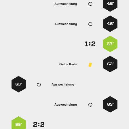
46’
Auswechslung
46’
Auswechslung
:


57’
62’
Gelbe Karte
63’
Auswechslung
63’
Auswechslung
:


65’