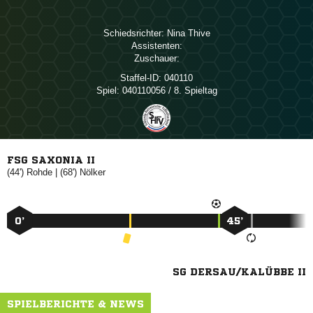
Schiedsrichter:
 
Assistenten:
Zuschauer:
Staffel-ID:
040110
Spiel:
040110056 / 8. Spieltag
FSG SAXONIA II
(44')

| (68')

0’
45’
SG DERSAU/KALÜBBE II
SPIELBERICHTE & NEWS