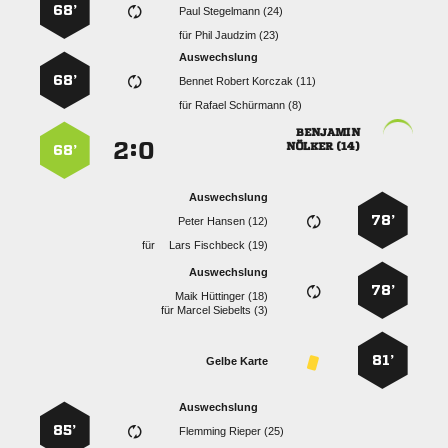
68’
  
für
  
Auswechslung
68’
   
für
  

:


 
68’
Auswechslung
78’
  
für
  
Auswechslung
78’
  
für
  
81’
Gelbe Karte
Auswechslung
85’
  