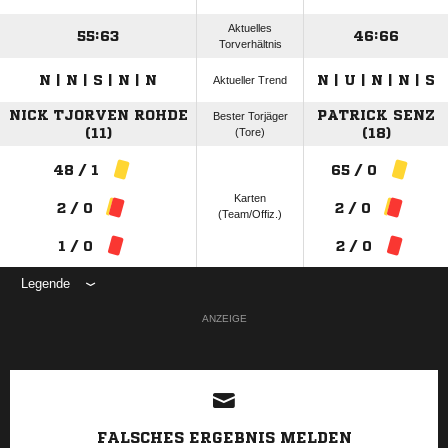
Aktuelles
55:63
46:66
Torverhältnis
N | N | S | N | N
N | U | N | N | S
Aktueller Trend
NICK TJORVEN ROHDE
PATRICK SENZ
Bester Torjäger
(11)
(Tore)
(18)
48 / 1
65 / 0
Karten
2 / 0
2 / 0
(Team/Offiz.)
1 / 0
2 / 0
Legende
ANZEIGE
FALSCHES ERGEBNIS MELDEN