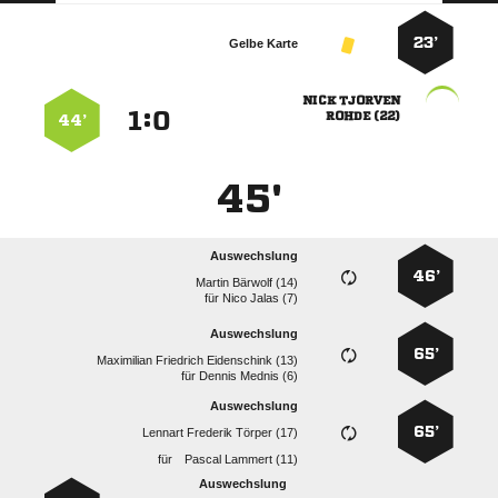
23’
Gelbe Karte
 
:


 
44’
45'
Auswechslung
46’
  
für
  
Auswechslung
65’
   
für
  
Auswechslung
65’
   
für
  
Auswechslung