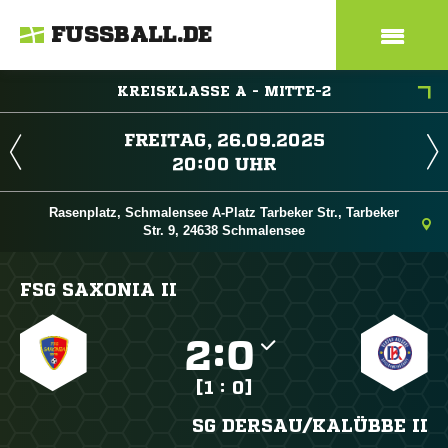
FUSSBALL.DE
KREISKLASSE A - MITTE-2
 
 
Rasenplatz, Schmalensee A-Platz Tarbeker Str., Tarbeker
Str. 9, 24638 Schmalensee
FSG SAXONIA II

:

[1 : 0]
SG DERSAU/​KALÜBBE II