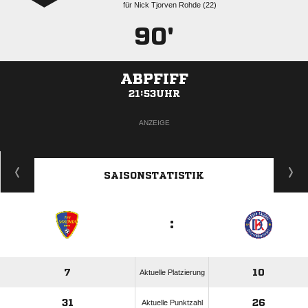
für
   
90'
ABPFIFF
21:53UHR
ANZEIGE
SAISONSTATISTIK
:
7
10
Aktuelle Platzierung
31
26
Aktuelle Punktzahl