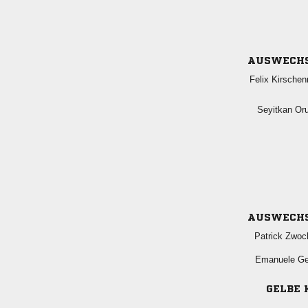
AUSWECH
 
 
AUSWECH
 
 
GELBE 