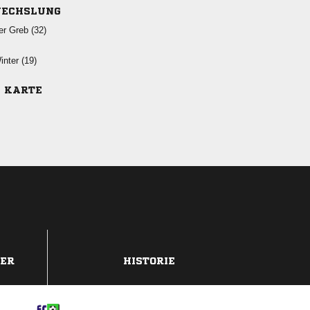
ECHSLUNG
  
 
E KARTE
DER
HISTORIE