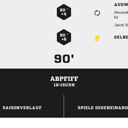
AUSW
90 ’

+4
für
 
90 ’
GELB
+6
90'
ABPFIFF
16:15UHR
ANZEIGE
SAISONVERLAUF
SPIELE GEGENEINAN