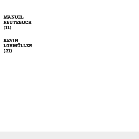





