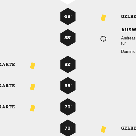
46’
GELB
AUSW
58’

für

KARTE
62’
KARTE
69’
KARTE
70’
70’
GELB