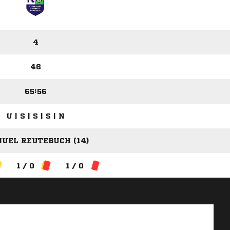
4
46
65:56
U | S | S | S | N
UEL REUTEBUCH (14)
1 / 0
1 / 0