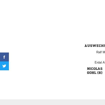
AUSWECH
 
 

 