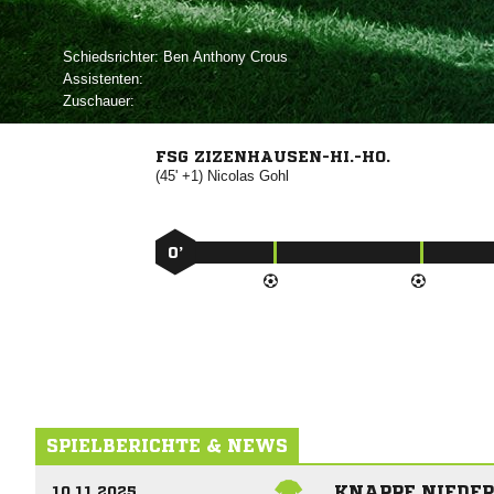
Schiedsrichter:
  
Assistenten:
Zuschauer:
FSG ZIZENHAUSEN-HI.-HO.
(45' +1)


0’
SPIELBERICHTE & NEWS
KNAPPE NIEDER
10.11.2025