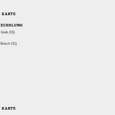
E KARTE
ECHSLUNG
  
  
E KARTE