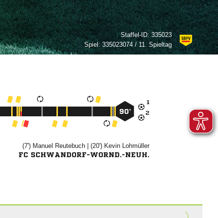
Staffel-ID:
335023
Spiel:
335023074 / 11. Spieltag

90’

(7')


| (20')


FC SCHWANDORF-WORND.-NEUH.