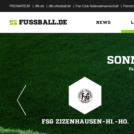
PROMATEUR
|
dfb.de
|
dfb-efootball.de
|
Fan Club Nationalmannschaft
|
Partner
FUSSBALL.DE
NEWS
L

Ra
FSG ZIZENHAUSEN-HI.-HO.