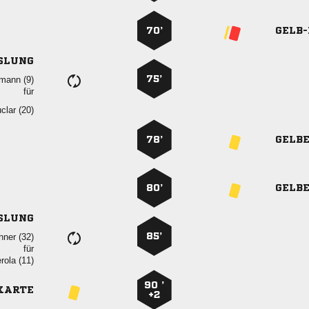
70’
GELB
SLUNG
75’
 
für
 
78’
GELB
80’
GELB
SLUNG
85’
 
für
 
90 ’
KARTE
+2