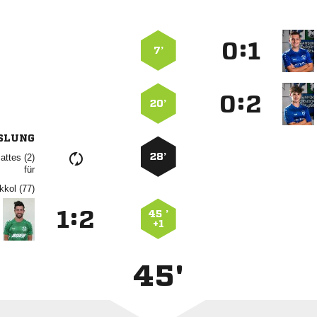
:


7’
:


20’
SLUNG
28’
 
für
 
:


45 ’
+1
45'