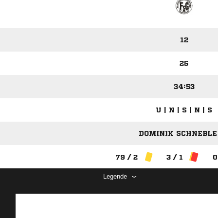
12
25
34:53
U | N | S | N | S
DOMINIK SCHNEBLE 
79 / 2
3 / 1
0
Legende