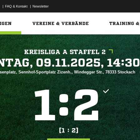
|
FAQ & Kontakt
|
Newsletter
Link
IGEN
VEREINE & VERBÄNDE
TRAINING &
KREISLIGA A STAFFEL 2
 


senplatz, Sennhof-Sportplatz Zizenh., Windegger Str., 78333 Stockach
:


[1 : 2]