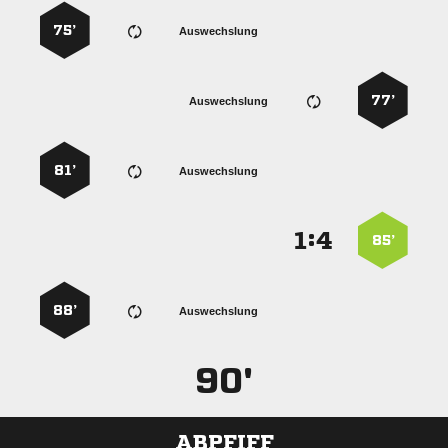
75’
Auswechslung
77’
Auswechslung
81’
Auswechslung
:


85’
88’
Auswechslung
90'
ABPFIFF