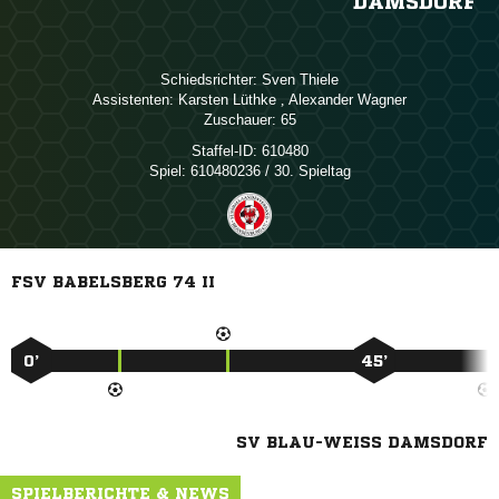
AMSDORF
Schiedsrichter:
 
Assistenten:
 
,  
Zuschauer:
65
Staffel-ID:
610480
Spiel:
610480236 / 30. Spieltag
FSV BABELSBERG 74 II
0’
45’
SV BLAU-WEISS DAMSDORF
SPIELBERICHTE & NEWS