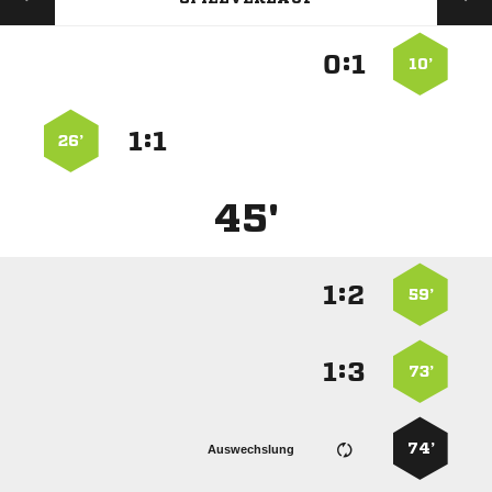
:


10’
:


26’
45'
:


59’
:


73’
74’
Auswechslung