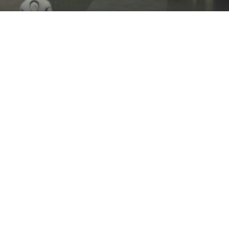
DREI UNTEN.
DREI OBEN.
WIR BRINGEN DICH AN DIE ZDF-TORWAND