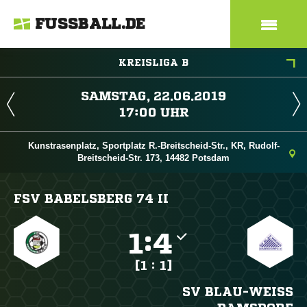
FUSSBALL.DE
KREISLIGA B
 
 
Kunstrasenplatz, Sportplatz R.-Breitscheid-Str., KR, Rudolf-
Breitscheid-Str. 173, 14482 Potsdam
FSV BABELSBERG 74 II

:

[1 : 1]
SV BLAU-WEISS D