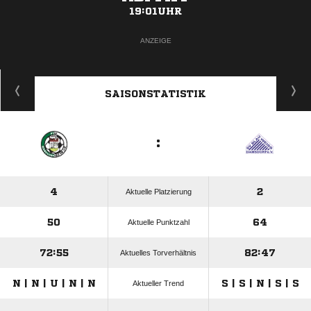
19:01UHR
ANZEIGE
SAISONSTATISTIK
:
4
2
Aktuelle Platzierung
50
64
Aktuelle Punktzahl
72:55
82:47
Aktuelles Torverhältnis
N | N | U | N | N
S | S | N | S | S
Aktueller Trend