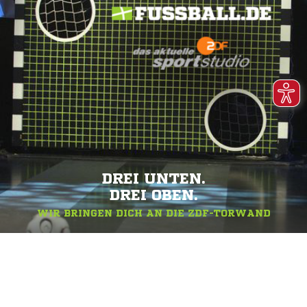
DREI UNTEN.
DREI OBEN.
WIR BRINGEN DICH AN DIE ZDF-TORWAND