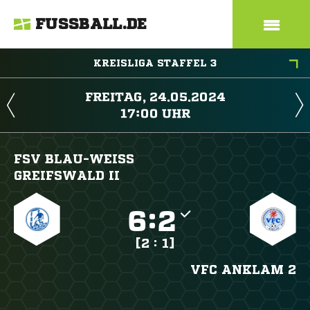
FUSSBALL.DE
KREISLIGA STAFFEL 3
 
 
FSV BLAU-WEISS G
REIFSWALD II

:

[2 : 1]
VFC ANKLAM 2