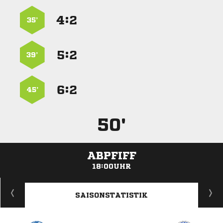
:


35’
:


39’
:


45’
50'
ABPFIFF
18:00UHR
ANZEIGE
SAISONSTATISTIK