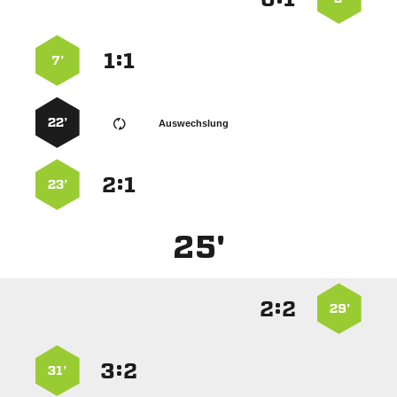
:


7’
22’
Auswechslung
:


23’
25'
:


29’
:


31’