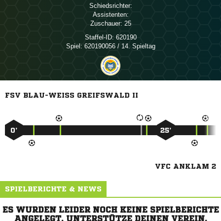
Schiedsrichter:
Assistenten:
Zuschauer:
25
Staffel-ID:
620190
Spiel:
620190056 / 14. Spieltag
FSV BLAU-WEISS GREIFSWALD II
0’
25’
VFC ANKLAM 2
SPIELBERICHTE & NEWS
ES WURDEN LEIDER NOCH KEINE SPIELBERICHTE
ANGELEGT. UNTERSTÜTZE DEINEN VEREIN,