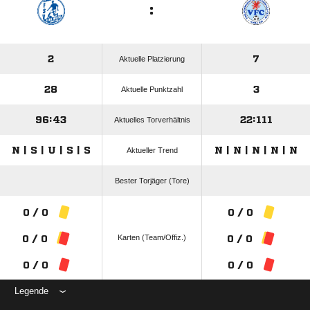
:
2
7
Aktuelle Platzierung
28
3
Aktuelle Punktzahl
96:43
22:111
Aktuelles Torverhältnis
N | S | U | S | S
N | N | N | N | N
Aktueller Trend
Bester Torjäger (Tore)
0 / 0
0 / 0
Karten (Team/Offiz.)
0 / 0
0 / 0
0 / 0
0 / 0
Legende