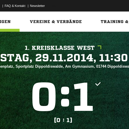
|
FAQ & Kontakt
|
Newsletter
Link
IGEN
VEREINE & VERBÄNDE
TRAINING &
1. KREISKLASSE WEST
 


senplatz, Sportplatz Dippoldiswalde, Am Gymnasium, 01744 Dippoldisw
:


[0 : 1]