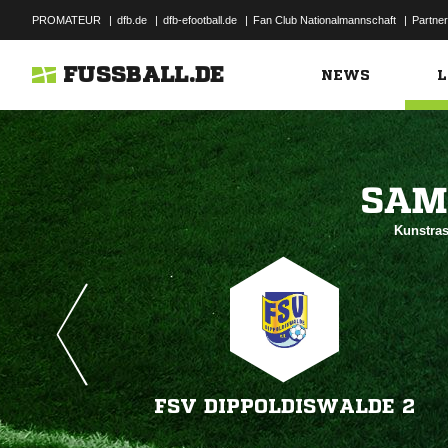
PROMATEUR
|
dfb.de
|
dfb-efootball.de
|
Fan Club Nationalmannschaft
|
Partner
FUSSBALL.DE
NEWS
L

Kunstra
FSV DIPPOLDISWALDE 2