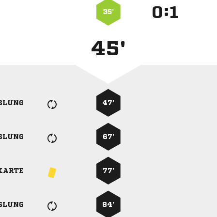
:


35’
45'
SLUNG
47’
SLUNG
67’
KARTE
77’
SLUNG
84’