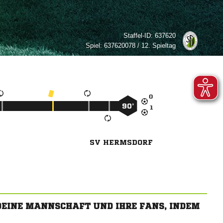
Staffel-ID:
637620
Spiel:
637620078 / 12. Spieltag

90’

SV HERMSDORF
 DEINE MANNSCHAFT UND IHRE FANS, INDEM