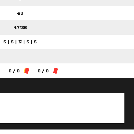
40
47:26
S | S | N | S | S
0 / 0
0 / 0