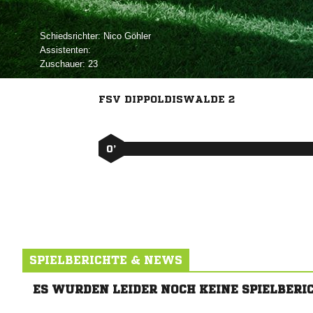
Schiedsrichter:
 
Assistenten:
Zuschauer:
23
FSV DIPPOLDISWALDE 2
0’
SPIELBERICHTE & NEWS
ES WURDEN LEIDER NOCH KEINE SPIELBERI