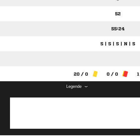
52
55:24
S | S | S | N | S
20 / 0
0 / 0
1
Legende