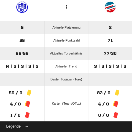
:
5
2
Aktuelle Platzierung
55
71
Aktuelle Punktzahl
66:56
77:30
Aktuelles Torverhältnis
N | S | S | S | S
S | S | S | S | S
Aktueller Trend
Bester Torjäger (Tore)
56 / 0
82 / 0
Karten (Team/Offiz.)
4 / 0
4 / 0
1 / 0
0 / 0
Legende