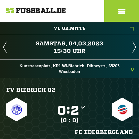
FUSSBALL.DE
VL GR.MITTE
 
 
Kunstrasenplatz, KR1 WI-Biebrich, Diltheystr., 65203
Wiesbaden
FV BIEBRICH 02

:

[0 : 0]
FC EDERBERGLAND