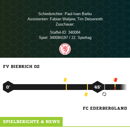
Schiedsrichter:
 
Assistenten:
 
,  
Zuschauer:
Staffel-ID:
340084
Spiel:
340084197 / 22. Spieltag
FV BIEBRICH 02
0’
45’
FC EDERBERGLAND
SPIELBERICHTE & NEWS