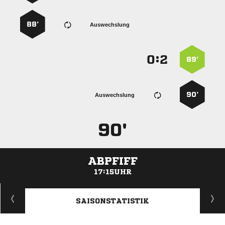
88’
Auswechslung
:


89’
90’
Auswechslung
90'
ABPFIFF
17:15UHR
ANZEIGE
SAISONSTATISTIK