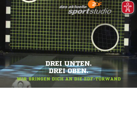
DREI UNTEN.
DREI OBEN.
WIR BRINGEN DICH AN DIE ZDF-TORWAND