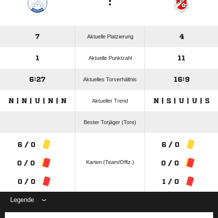
:
7
4
Aktuelle Platzierung
1
11
Aktuelle Punktzahl
6:27
16:9
Aktuelles Torverhältnis
N | N | U | N | N
N | S | U | U | S
Aktueller Trend
Bester Torjäger (Tore)
6 / 0
6 / 0
Karten (Team/Offiz.)
0 / 0
0 / 0
0 / 0
1 / 0
Legende
ANZEIGE