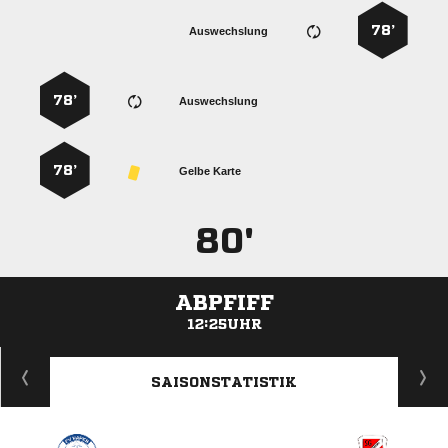
78’
Auswechslung
78’
Auswechslung
78’
Gelbe Karte
80'
ABPFIFF
12:25UHR
ANZEIGE
SAISONSTATISTIK