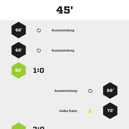
45'
46’
Auswechslung
46’
Auswechslung
:


62’
66’
Auswechslung
72’
Gelbe Karte