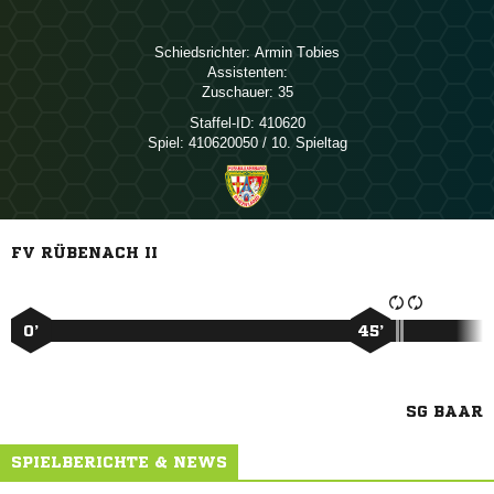
Schiedsrichter:
 
Assistenten:
Zuschauer:
35
Staffel-ID:
410620
Spiel:
410620050 / 10. Spieltag
FV RÜBENACH II
0’
45’
SG BAAR
SPIELBERICHTE & NEWS