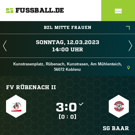
FUSSBALL.DE
BZL MITTE FRAUEN
 
 
Kunstrasenplatz, Rübenach, Kunstrasen, Am Mühlenteich,
56072 Koblenz
FV RÜBENACH II

:

[0 : 0]
SG BAAR