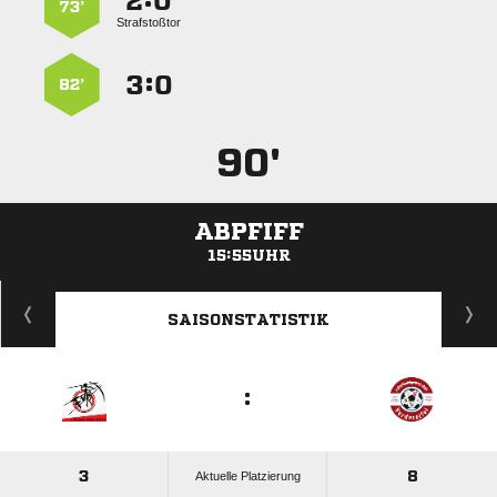
:


73’
Strafstoßtor
:


82’
90'
ABPFIFF
15:55UHR
ANZEIGE
SAISONSTATISTIK
:
3
8
Aktuelle Platzierung