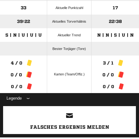
33
17
Aktuelle Punktzahl
39:22
22:38
Aktuelles Torverhältnis
S | N | U | U | U
N | N | S | U | N
Aktueller Trend
Bester Torjäger (Tore)
4 / 0
3 / 1
Karten (Team/Offiz.)
0 / 0
0 / 0
0 / 0
0 / 0
Legende
ANZEIGE
FALSCHES ERGEBNIS MELDEN