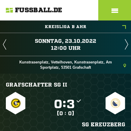
FUSSBALL.DE
KREISLIGA B AHR
 
 
Kunstrasenplatz, Vettelhoven, Kunstrasenplatz, Am
Sportplatz, 53501 Grafschaft
GRAFSCHAFTER SG II

:

[0 : 0]
SG KREUZBERG