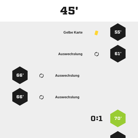
45'
55’
Gelbe Karte
61’
Auswechslung
66’
Auswechslung
66’
Auswechslung
:


70’