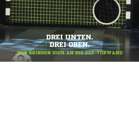
DREI UNTEN.
DREI OBEN.
WIR BRINGEN DICH AN DIE ZDF-TORWAND