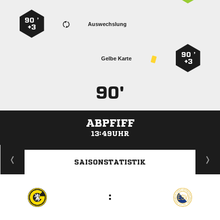
90 ’
Auswechslung
+3
90 ’
Gelbe Karte
+3
90'
ABPFIFF
13:49UHR
ANZEIGE
SAISONSTATISTIK
: