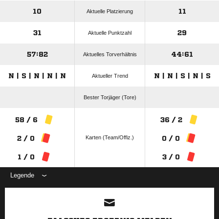
10
11
Aktuelle Platzierung
31
29
Aktuelle Punktzahl
57:82
44:61
Aktuelles Torverhältnis
N | S | N | N | N
N | N | S | N | S
Aktueller Trend
Bester Torjäger (Tore)
58 / 6
36 / 2
Karten (Team/Offiz.)
2 / 0
0 / 0
1 / 0
3 / 0
Legende
ANZEIGE