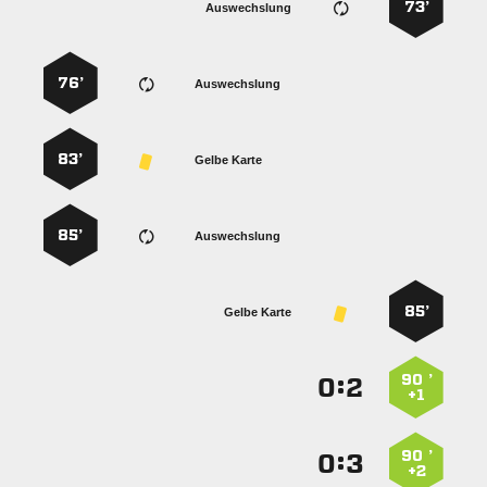
73’
Auswechslung
76’
Auswechslung
83’
Gelbe Karte
85’
Auswechslung
85’
Gelbe Karte
90 ’
:


+1
90 ’
:


+2