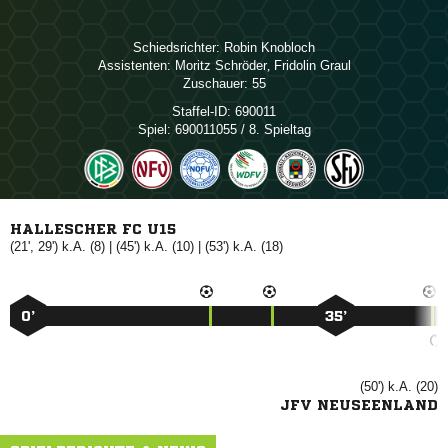
Schiedsrichter:
 
Assistenten:
 
,  
Zuschauer:
55
Staffel-ID:
690011
Spiel:
690011055 / 8. Spieltag
HALLESCHER FC U15
(21', 29') k.A. (8) | (45') k.A. (10) | (53') k.A. (18)
0’
35’
(50') k.A. (20)
JFV NEUSEENLAND