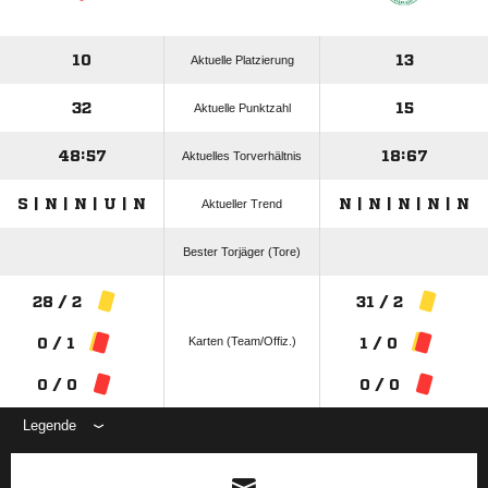
10
13
Aktuelle Platzierung
32
15
Aktuelle Punktzahl
48:57
18:67
Aktuelles Torverhältnis
S | N | N | U | N
N | N | N | N | N
Aktueller Trend
Bester Torjäger (Tore)
28 / 2
31 / 2
Karten (Team/Offiz.)
0 / 1
1 / 0
0 / 0
0 / 0
Legende
ANZEIGE