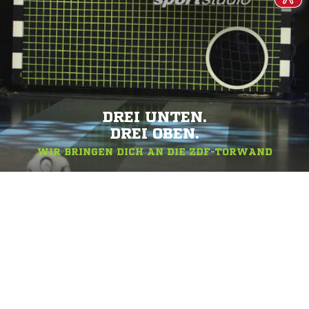
DREI UNTEN.
DREI OBEN.
WIR BRINGEN DICH AN DIE ZDF-TORWAND