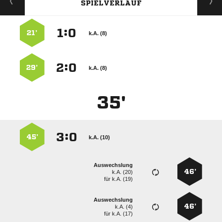
SPIELVERLAUF
:


21’
k.A. (8)
:


29’
k.A. (8)
35'
:


45’
k.A. (10)
Auswechslung
46’
k.A. (20)
für
k.A. (19)
Auswechslung
46’
k.A. (4)
für
k.A. (17)