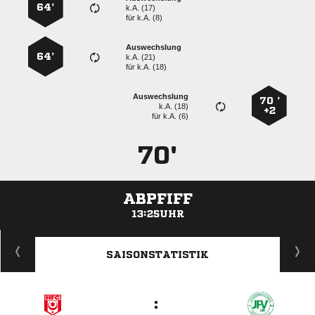
64’
k.A. (17)
für
k.A. (8)
Auswechslung
64’
k.A. (21)
für
k.A. (18)
Auswechslung
70 ’
k.A. (18)
+2
für
k.A. (6)
70'
ABPFIFF
13:25UHR
ANZEIGE
SAISONSTATISTIK
: